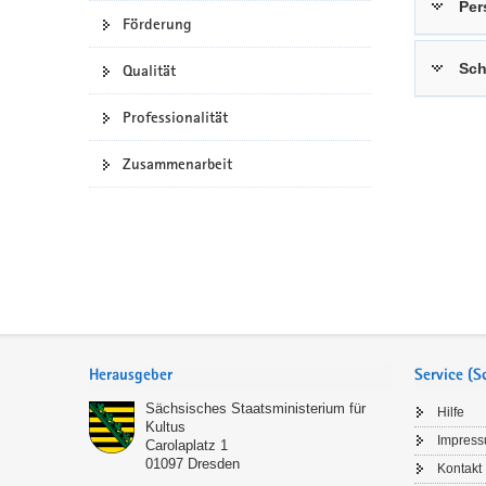
Per
Förderung
a
n
v
Sch
Qualität
i
g
Professionalität
a
t
Zusammenarbeit
i
o
n
Service
Herausgeber
Service (
Sächsisches Staatsministerium für
Hilfe
Kultus
Impres
Carolaplatz 1
01097
Dresden
Kontakt