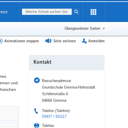
Suchbegriff
rvice
Suche starten
Erweiterung
öffnen
Übergeordnete Seiten
Animationen stoppen
Seite vorlesen
Anmelden
Weitere
Kontakt
Information
ines
Besucheradresse:
tinnen und
Grundschule Grimma-Hohnstädt
chsischen
Schillerstraße 6
04668 Grimma
Telefon (Telefon):
03437 / 911117
Telefax: