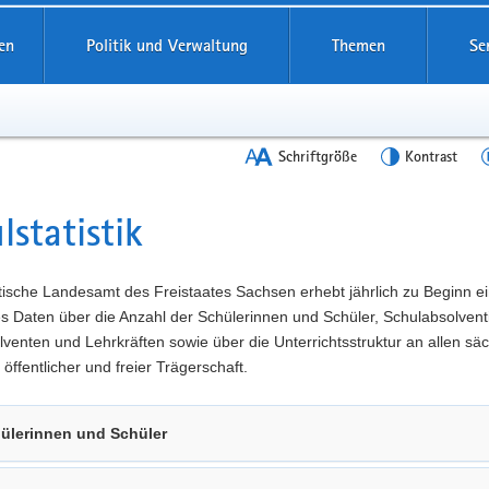
en
Politik und Verwaltung
Themen
Se
Schriftgröße
Kontrast
lstatistik
t
tische Landesamt des Freistaates Sachsen erhebt jährlich zu Beginn e
es Daten über die Anzahl der Schülerinnen und Schüler, Schulabsolven
venten und Lehrkräften sowie über die Unterrichtsstruktur an allen sä
 öffentlicher und freier Trägerschaft.
ülerinnen und Schüler