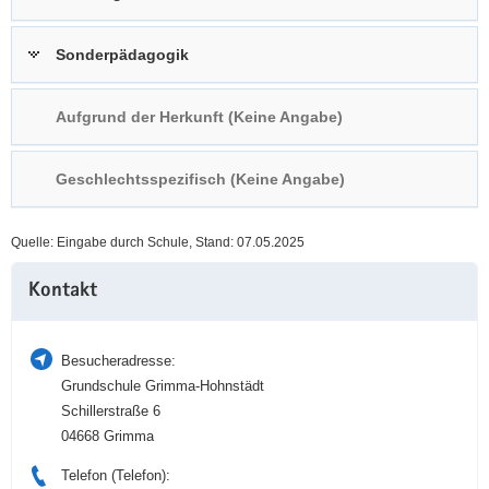
a
n
v
Sonderpädagogik
i
g
Aufgrund der Herkunft (Keine Angabe)
a
t
i
Geschlechtsspezifisch (Keine Angabe)
o
n
Quelle: Eingabe durch Schule, Stand: 07.05.2025
Weitere
Kontakt
Information
Besucheradresse:
Grundschule Grimma-Hohnstädt
Schillerstraße 6
04668 Grimma
Telefon (Telefon):