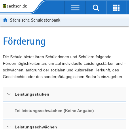
P
Portalübergreifende
o
P
Navigation
Suche
Erweit
r
o
H
starten
öffnen
Sächsische Schuldatenbank
t
r
a
W
a
t
u
e
S
l
a
p
i
e
Förderung
Hauptinhalt
ü
l
t
t
r
b
n
i
e
v
e
a
n
r
i
Die Schule bietet ihren Schülerinnen und Schülern folgende
r
v
h
e
c
Fördermöglichkeiten an, um auf individuelle Leistungsstärken und –
g
i
a
I
e
schwächen, aufgrund der sozialen und kulturellen Herkunft, des
r
g
l
n
Geschlechts oder des sonderpädagogischen Bedarfs einzugehen.
e
a
t
f
i
t
o
Leistungsstärken
f
i
r
e
o
m
n
n
a
Teilleistungsschwächen (Keine Angabe)
d
t
e
i
Leistungsschwächen
N
o