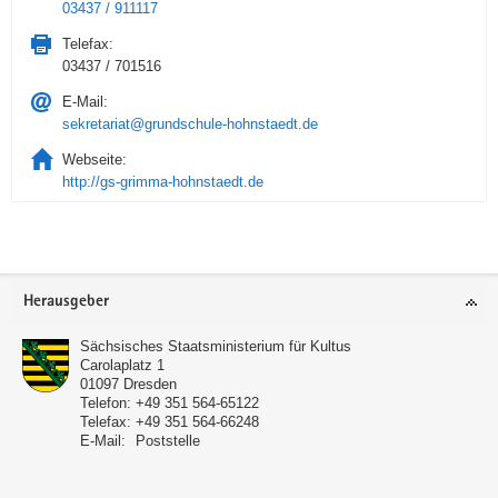
03437 / 911117
Telefax:
03437 / 701516
E-Mail:
sekretariat@grundschule-hohnstaedt.de
Webseite:
http://gs-grimma-hohnstaedt.de
Service
Herausgeber
Sächsisches Staatsministerium für Kultus
Carolaplatz 1
01097
Dresden
Telefon:
+49 351 564-65122
Telefax:
+49 351 564-66248
E-Mail:
Poststelle