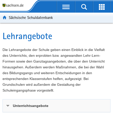
P
Portalübergreifende
o
P
Navigation
Suche
Erweit
r
o
H
starten
öffnen
Sächsische Schuldatenbank
t
r
a
W
a
t
u
e
S
l
a
p
i
e
Lehrangebote
Hauptinhalt
ü
l
t
t
r
b
n
i
e
v
e
a
n
r
i
Die Lehrangebote der Schule geben einen Einblick in die Vielfalt
r
v
h
e
c
des Unterrichts, den erprobten bzw. angewandten Lehr-Lern-
g
i
a
I
e
Formen sowie den Ganztagsangeboten, die über den Unterricht
r
g
l
n
hinausgehen. Außerdem werden Maßnahmen, die bei der Wahl
e
a
t
f
des Bildungsgangs und weiteren Entscheidungen in den
i
t
o
entsprechenden Klassenstufen helfen, aufgezeigt. Bei
f
i
r
Grundschulen wird außerdem die Gestaltung der
e
o
m
Schuleingangsphase vorgestellt.
n
n
a
d
t
Unterrichtsangebote
e
i
N
o