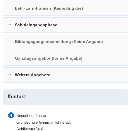
a
n
Lehr-Lern-Formen (Keine Angabe)
v
i
Schuleingangsphase
g
a
t
Bildungsgangentscheidung (Keine Angabe)
i
o
Ganztagsangebot (Keine Angabe)
n
Weitere Angebote
Weitere
Kontakt
Information
Besucheradresse:
Grundschule Grimma-Hohnstädt
Schillerstraße 6