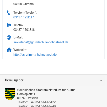
04668 Grimma
Telefon (Telefon):
03437 / 911117
Telefax:
03437 / 701516
E-Mail:
sekretariat@grundschule-hohnstaedt.de
Webseite:
http://gs-grimma-hohnstaedt.de
Service
Herausgeber
Sächsisches Staatsministerium für Kultus
Carolaplatz 1
01097
Dresden
Telefon:
+49 351 564-65122
Telefax:
+49 351 564-66248