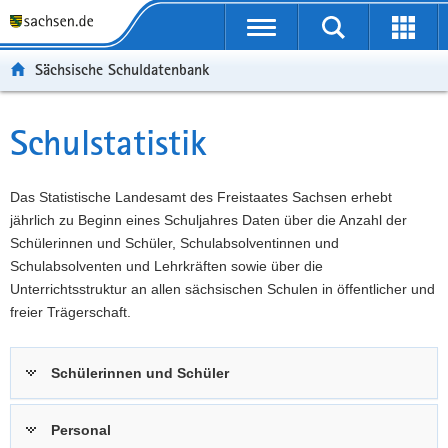
P
Portalübergreifende
o
P
Navigation
Suche
Erweit
r
o
H
starten
öffnen
Sächsische Schuldatenbank
t
r
a
W
a
t
u
e
S
l
a
p
i
e
Schulstatistik
Hauptinhalt
ü
l
t
t
r
b
n
i
e
v
e
a
n
r
i
Das Statistische Landesamt des Freistaates Sachsen erhebt
r
v
h
e
c
jährlich zu Beginn eines Schuljahres Daten über die Anzahl der
g
i
a
I
e
Schülerinnen und Schüler, Schulabsolventinnen und
r
g
l
n
Schulabsolventen und Lehrkräften sowie über die
e
a
t
f
Unterrichtsstruktur an allen sächsischen Schulen in öffentlicher und
i
t
o
freier Trägerschaft.
f
i
r
e
o
m
Schülerinnen und Schüler
n
n
a
d
t
e
i
Personal
N
o