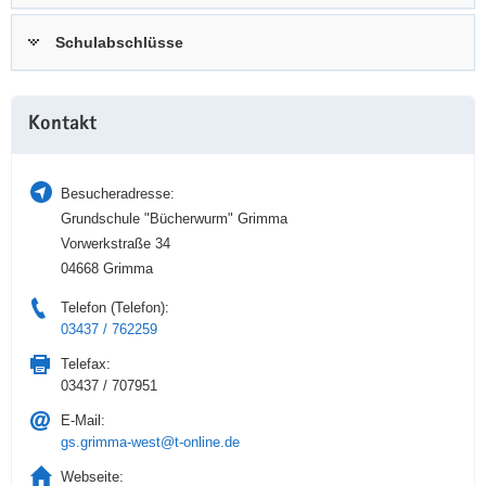
a
n
Schulabschlüsse
v
i
g
Weitere
a
Kontakt
Information
t
i
Besucheradresse:
o
Grundschule "Bücherwurm" Grimma
n
Vorwerkstraße 34
04668 Grimma
Telefon (Telefon):
03437 / 762259
Telefax:
03437 / 707951
E-Mail:
gs.grimma-west@t-online.de
Webseite: