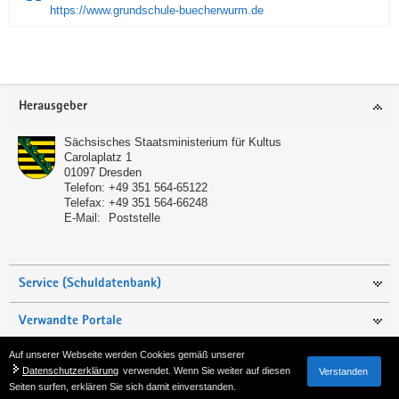
https://www.grundschule-buecherwurm.de
Service
Herausgeber
Sächsisches Staatsministerium für Kultus
Carolaplatz 1
01097
Dresden
Telefon:
+49 351 564-65122
Telefax:
+49 351 564-66248
E-Mail:
Poststelle
Service (Schuldatenbank)
Verwandte Portale
Auf unserer Webseite werden Cookies gemäß unserer
Seite empfehlen
Datenschutzerklärung
verwendet. Wenn Sie weiter auf diesen
Verstanden
Seiten surfen, erklären Sie sich damit einverstanden.