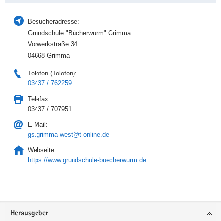
Besucheradresse:
Grundschule "Bücherwurm" Grimma
Vorwerkstraße 34
04668 Grimma
Telefon (Telefon):
03437 / 762259
Telefax:
03437 / 707951
E-Mail:
gs.grimma-west@t-online.de
Webseite:
https://www.grundschule-buecherwurm.de
Service
Herausgeber