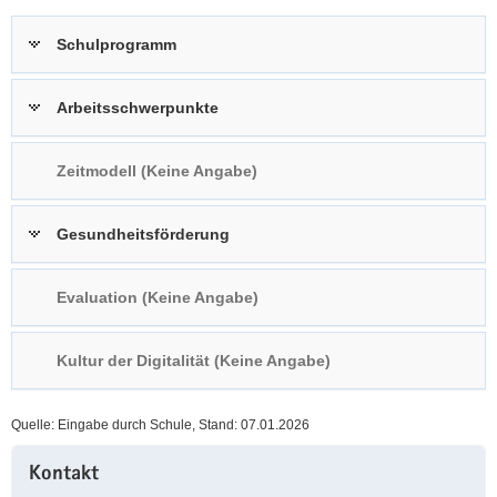
a
n
Schulprogramm
v
i
g
Arbeitsschwerpunkte
a
t
Zeitmodell (Keine Angabe)
i
o
n
Gesundheitsförderung
Evaluation (Keine Angabe)
Kultur der Digitalität (Keine Angabe)
Quelle: Eingabe durch Schule, Stand: 07.01.2026
Weitere
Kontakt
Information