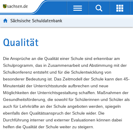
P
Portalübergreifende
o
P
Navigation
Suche
Erweit
r
o
H
starten
öffnen
Sächsische Schuldatenbank
t
r
a
W
a
t
u
e
S
l
a
p
i
e
Qualität
Hauptinhalt
ü
l
t
t
r
b
n
i
e
v
e
a
n
r
i
Die Ansprüche an die Qualität einer Schule sind erkennbar am
r
v
h
e
c
Schulprogramm, das in Zusammenarbeit und Abstimmung mit der
g
i
a
I
e
Schulkonferenz entsteht und für die Schulentwicklung von
r
g
l
n
besonderer Bedeutung ist. Das Zeitmodell der Schule kann den 45-
e
a
t
f
Minutentakt der Unterrichtsstunde aufbrechen und neue
i
t
o
Möglichkeiten der Unterrichtsgestaltung schaffen. Maßnahmen der
f
i
r
Gesundheitsförderung, die sowohl für Schülerinnen und Schüler als
e
o
m
auch für Lehrkräfte an der Schule angeboten werden, spiegeln
n
n
a
ebenfalls den Qualitätsanspruch der Schule wider. Die
d
t
Durchführung interner und externer Evaluationen können dabei
e
i
helfen die Qualität der Schule weiter zu steigern.
N
o