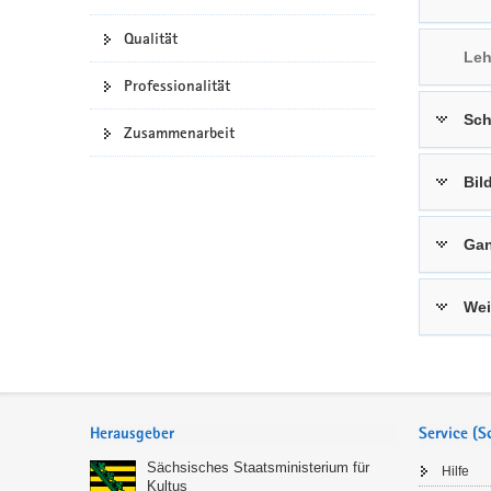
a
n
Qualität
v
Leh
i
Professionalität
g
Sch
a
Zusammenarbeit
t
i
Bil
o
n
Gan
Wei
Service
Herausgeber
Service (
Sächsisches Staatsministerium für
Hilfe
Kultus