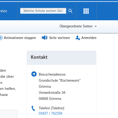
Suchbegriff
rvice
Suche starten
Erweiterung
öffnen
Übergeordnete Seiten
Animationen stoppen
Seite vorlesen
Anmelden
Weitere
Kontakt
Information
 den
Besucheradresse:
die über
Grundschule "Bücherwurm"
es
Grimma
en helfen,
Vorwerkstraße 34
phase
04668 Grimma
Telefon (Telefon):
03437 / 762259