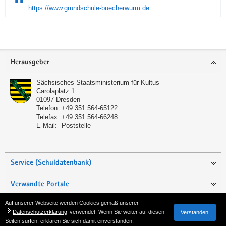
https://www.grundschule-buecherwurm.de
Service
Herausgeber
Sächsisches Staatsministerium für Kultus
Carolaplatz 1
01097
Dresden
Telefon:
+49 351 564-65122
Telefax:
+49 351 564-66248
E-Mail:
Poststelle
Service (Schuldatenbank)
Verwandte Portale
Auf unserer Webseite werden Cookies gemäß unserer
Seite empfehlen
Datenschutzerklärung
verwendet. Wenn Sie weiter auf diesen
Verstanden
Seiten surfen, erklären Sie sich damit einverstanden.