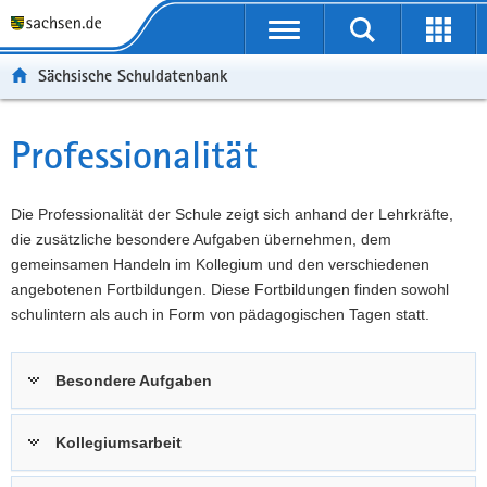
P
Portalübergreifende
o
P
Navigation
Suche
Erweit
r
o
H
starten
öffnen
Sächsische Schuldatenbank
t
r
a
W
a
t
u
e
S
l
a
p
i
e
Professionalität
Hauptinhalt
ü
l
t
t
r
b
n
i
e
v
e
a
n
r
i
Die Professionalität der Schule zeigt sich anhand der Lehrkräfte,
r
v
h
e
c
die zusätzliche besondere Aufgaben übernehmen, dem
g
i
a
I
e
gemeinsamen Handeln im Kollegium und den verschiedenen
r
g
l
n
angebotenen Fortbildungen. Diese Fortbildungen finden sowohl
e
a
t
f
schulintern als auch in Form von pädagogischen Tagen statt.
i
t
o
f
i
r
Besondere Aufgaben
e
o
m
n
n
a
d
t
Kollegiumsarbeit
e
i
N
o