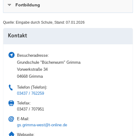
Fortbildung
a
n
v
i
Quelle: Eingabe durch Schule, Stand: 07.01.2026
g
Weitere
a
Kontakt
Information
t
i
o
Besucheradresse:
n
Grundschule "Bücherwurm" Grimma
Vorwerkstraße 34
04668 Grimma
Telefon (Telefon):
03437 / 762259
Telefax:
03437 / 707951
E-Mail:
gs.grimma-west@t-online.de
Webseite: