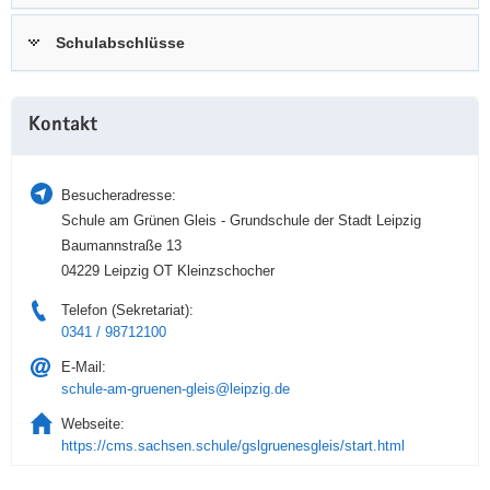
a
n
Schulabschlüsse
v
i
g
Weitere
a
Kontakt
Information
t
i
Besucheradresse:
o
Schule am Grünen Gleis - Grundschule der Stadt Leipzig
n
Baumannstraße 13
04229 Leipzig OT Kleinzschocher
Telefon (Sekretariat):
0341 / 98712100
E-Mail:
schule-am-gruenen-gleis@leipzig.de
Webseite:
https://cms.sachsen.schule/gslgruenesgleis/start.html