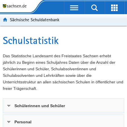
P
Portalübergreifende
o
P
Navigation
Suche
Erweit
r
o
H
starten
öffnen
Sächsische Schuldatenbank
t
r
a
W
a
t
u
e
S
l
a
p
i
e
Schulstatistik
Hauptinhalt
ü
l
t
t
r
b
n
i
e
v
e
a
n
r
i
Das Statistische Landesamt des Freistaates Sachsen erhebt
r
v
h
e
c
jährlich zu Beginn eines Schuljahres Daten über die Anzahl der
g
i
a
I
e
Schülerinnen und Schüler, Schulabsolventinnen und
r
g
l
n
Schulabsolventen und Lehrkräften sowie über die
e
a
t
f
Unterrichtsstruktur an allen sächsischen Schulen in öffentlicher und
i
t
o
freier Trägerschaft.
f
i
r
e
o
m
Schülerinnen und Schüler
n
n
a
d
t
e
i
Personal
N
o