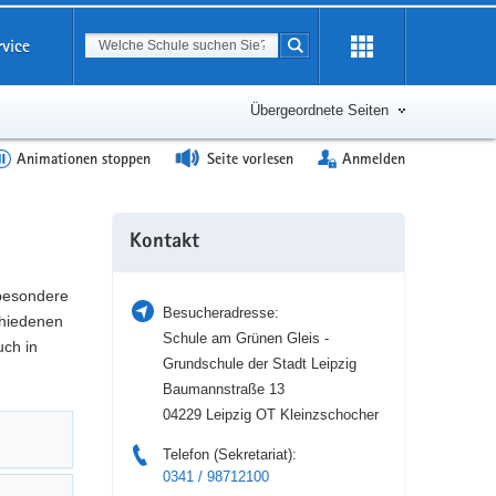
Suchbegriff
rvice
Suche starten
Erweiterung
öffnen
Übergeordnete Seiten
Animationen stoppen
Seite vorlesen
Anmelden
Weitere
Kontakt
Information
 besondere
Besucheradresse:
hiedenen
Schule am Grünen Gleis -
uch in
Grundschule der Stadt Leipzig
Baumannstraße 13
04229 Leipzig OT Kleinzschocher
Telefon (Sekretariat):
0341 / 98712100