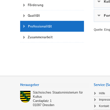
Kol
Förderung
a
n
v
Qualität
For
i
g
Professionalität
a
Quelle: Ein
t
Zusammenarbeit
i
o
n
Service
Herausgeber
Service (
Sächsisches Staatsministerium für
Hilfe
Kultus
Impres
Carolaplatz 1
01097
Dresden
Kontakt