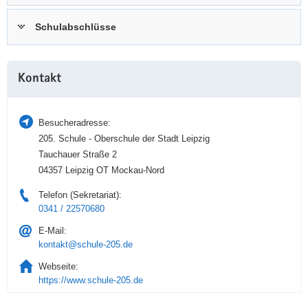
a
n
Schulabschlüsse
v
i
g
Weitere
a
Kontakt
Information
t
i
Besucheradresse:
o
205. Schule - Oberschule der Stadt Leipzig
n
Tauchauer Straße 2
04357 Leipzig OT Mockau-Nord
Telefon (Sekretariat):
0341 / 22570680
E-Mail:
kontakt@schule-205.de
Webseite:
https://www.schule-205.de