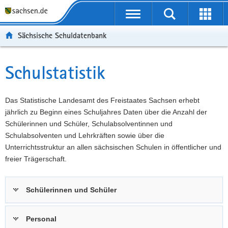
P
Portalübergreifende
o
P
Navigation
Suche
Erweit
r
o
H
starten
öffnen
Sächsische Schuldatenbank
t
r
a
W
a
t
u
e
S
l
a
p
i
e
Schulstatistik
Hauptinhalt
ü
l
t
t
r
b
n
i
e
v
e
a
n
r
i
Das Statistische Landesamt des Freistaates Sachsen erhebt
r
v
h
e
c
jährlich zu Beginn eines Schuljahres Daten über die Anzahl der
g
i
a
I
e
Schülerinnen und Schüler, Schulabsolventinnen und
r
g
l
n
Schulabsolventen und Lehrkräften sowie über die
e
a
t
f
Unterrichtsstruktur an allen sächsischen Schulen in öffentlicher und
i
t
o
freier Trägerschaft.
f
i
r
e
o
m
Schülerinnen und Schüler
n
n
a
d
t
e
i
Personal
N
o