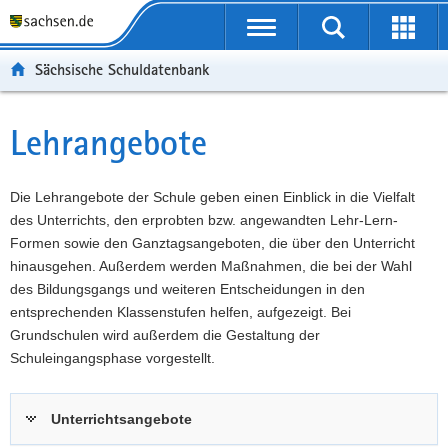
P
Portalübergreifende
o
P
Navigation
Suche
Erweit
r
o
H
starten
öffnen
Sächsische Schuldatenbank
t
r
a
W
a
t
u
e
S
l
a
p
i
e
Lehrangebote
Hauptinhalt
ü
l
t
t
r
b
n
i
e
v
e
a
n
r
i
Die Lehrangebote der Schule geben einen Einblick in die Vielfalt
r
v
h
e
c
des Unterrichts, den erprobten bzw. angewandten Lehr-Lern-
g
i
a
I
e
Formen sowie den Ganztagsangeboten, die über den Unterricht
r
g
l
n
hinausgehen. Außerdem werden Maßnahmen, die bei der Wahl
e
a
t
f
des Bildungsgangs und weiteren Entscheidungen in den
i
t
o
entsprechenden Klassenstufen helfen, aufgezeigt. Bei
f
i
r
Grundschulen wird außerdem die Gestaltung der
e
o
m
Schuleingangsphase vorgestellt.
n
n
a
d
t
Unterrichtsangebote
e
i
N
o