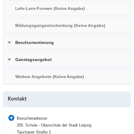
a
n
Lehr-Lern-Formen (Keine Angabe)
v
i
Bildungsgangentscheidung (Keine Angabe)
g
a
t
Berufsorientierung
i
o
Ganztagsangebot
n
Weitere Angebote (Keine Angabe)
Weitere
Kontakt
Information
Besucheradresse:
205. Schule - Oberschule der Stadt Leipzig
Tauchauer Straße 2