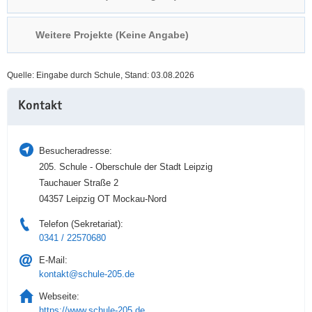
a
n
v
Weitere Projekte (Keine Angabe)
i
g
Quelle: Eingabe durch Schule, Stand: 03.08.2026
a
Weitere
t
Kontakt
Information
i
o
n
Besucheradresse:
205. Schule - Oberschule der Stadt Leipzig
Tauchauer Straße 2
04357 Leipzig OT Mockau-Nord
Telefon (Sekretariat):
0341 / 22570680
E-Mail:
kontakt@schule-205.de
Webseite:
https://www.schule-205.de