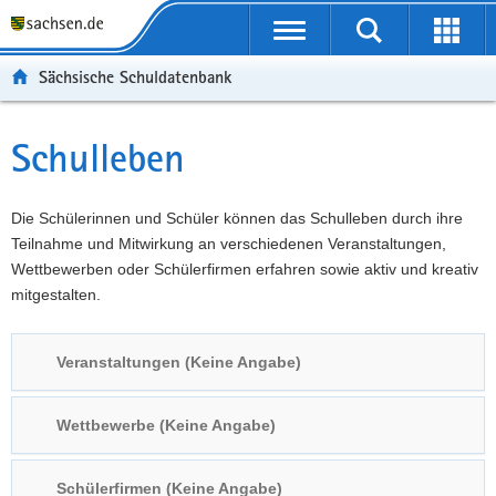
P
Portalübergreifende
o
P
Navigation
Suche
Erweit
r
o
H
starten
öffnen
Sächsische Schuldatenbank
t
r
a
W
a
t
u
e
S
l
a
p
i
e
Schulleben
Hauptinhalt
ü
l
t
t
r
b
n
i
e
v
e
a
n
r
i
Die Schülerinnen und Schüler können das Schulleben durch ihre
r
v
h
e
c
Teilnahme und Mitwirkung an verschiedenen Veranstaltungen,
g
i
a
I
e
Wettbewerben oder Schülerfirmen erfahren sowie aktiv und kreativ
r
g
l
n
mitgestalten.
e
a
t
f
i
t
o
Veranstaltungen (Keine Angabe)
f
i
r
e
o
m
n
n
a
Wettbewerbe (Keine Angabe)
d
t
e
i
Schülerfirmen (Keine Angabe)
N
o