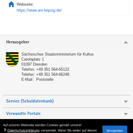
Webseite:
https://www.ars-leipzig.de/
Service
Herausgeber
Sächsisches Staatsministerium für Kultus
Carolaplatz 1
01097
Dresden
Telefon:
+49 351 564-65122
Telefax:
+49 351 564-66248
E-Mail:
Poststelle
Service (Schuldatenbank)
Verwandte Portale
Auf unserer Webseite werden Cookies gemäß unserer
Seite empfehlen
Datenschutzerklärung
verwendet. Wenn Sie weiter auf diesen
Verstanden