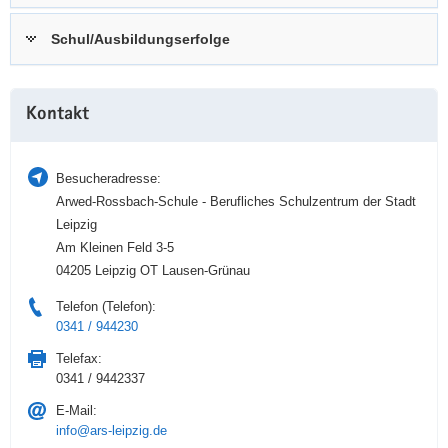
a
n
Schul/Ausbildungserfolge
v
i
g
Weitere
a
Kontakt
Information
t
i
Besucheradresse:
o
Arwed-Rossbach-Schule - Berufliches Schulzentrum der Stadt
n
Leipzig
Am Kleinen Feld 3-5
04205 Leipzig OT Lausen-Grünau
Telefon (Telefon):
0341 / 944230
Telefax:
0341 / 9442337
E-Mail:
info@ars-leipzig.de