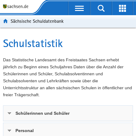
P
Portalübergreifende
o
P
Navigation
Suche
Erweit
r
o
H
starten
öffnen
Sächsische Schuldatenbank
t
r
a
W
a
t
u
e
S
l
a
p
i
e
Schulstatistik
Hauptinhalt
ü
l
t
t
r
b
n
i
e
v
e
a
n
r
i
Das Statistische Landesamt des Freistaates Sachsen erhebt
r
v
h
e
c
jährlich zu Beginn eines Schuljahres Daten über die Anzahl der
g
i
a
I
e
Schülerinnen und Schüler, Schulabsolventinnen und
r
g
l
n
Schulabsolventen und Lehrkräften sowie über die
e
a
t
f
Unterrichtsstruktur an allen sächsischen Schulen in öffentlicher und
i
t
o
freier Trägerschaft.
f
i
r
e
o
m
Schülerinnen und Schüler
n
n
a
d
t
e
i
Personal
N
o