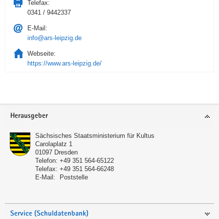
Telefax:
0341 / 9442337
E-Mail:
info@ars-leipzig.de
Webseite:
https://www.ars-leipzig.de/
Service
Herausgeber
Sächsisches Staatsministerium für Kultus
Carolaplatz 1
01097
Dresden
Telefon:
+49 351 564-65122
Telefax:
+49 351 564-66248
E-Mail:
Poststelle
Service (Schuldatenbank)