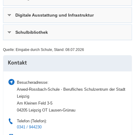
a
n
v
Digitale Ausstattung und Infrastruktur
i
g
Schulbibliothek
a
t
i
Quelle: Eingabe durch Schule, Stand: 08.07.2026
o
Weitere
n
Kontakt
Information
Besucheradresse:
Arwed-Rossbach-Schule - Berufliches Schulzentrum der Stadt
Leipzig
Am Kleinen Feld 3-5
04205 Leipzig OT Lausen-Grünau
Telefon (Telefon):
0341 / 944230