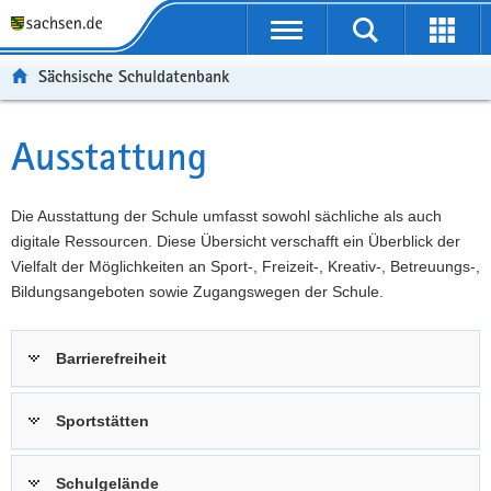
P
Portalübergreifende
o
P
Navigation
Suche
Erweit
r
o
H
starten
öffnen
Sächsische Schuldatenbank
t
r
a
W
a
t
u
e
S
l
a
p
i
e
Ausstattung
Hauptinhalt
ü
l
t
t
r
b
n
i
e
v
e
a
n
r
i
Die Ausstattung der Schule umfasst sowohl sächliche als auch
r
v
h
e
c
digitale Ressourcen. Diese Übersicht verschafft ein Überblick der
g
i
a
I
e
Vielfalt der Möglichkeiten an Sport-, Freizeit-, Kreativ-, Betreuungs-,
r
g
l
n
Bildungsangeboten sowie Zugangswegen der Schule.
e
a
t
f
i
t
o
Barrierefreiheit
f
i
r
e
o
m
n
n
a
Sportstätten
d
t
e
i
Schulgelände
N
o