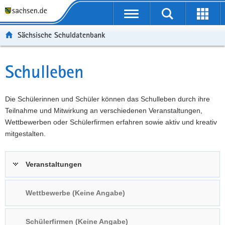
P
Portalübergreifende
o
P
Navigation
Suche
Erweit
r
o
H
starten
öffnen
Sächsische Schuldatenbank
t
r
a
W
a
t
u
e
S
l
a
p
i
e
Schulleben
Hauptinhalt
ü
l
t
t
r
b
n
i
e
v
e
a
n
r
i
Die Schülerinnen und Schüler können das Schulleben durch ihre
r
v
h
e
c
Teilnahme und Mitwirkung an verschiedenen Veranstaltungen,
g
i
a
I
e
Wettbewerben oder Schülerfirmen erfahren sowie aktiv und kreativ
r
g
l
n
mitgestalten.
e
a
t
f
i
t
o
Veranstaltungen
f
i
r
e
o
m
n
n
a
Wettbewerbe (Keine Angabe)
d
t
e
i
Schülerfirmen (Keine Angabe)
N
o