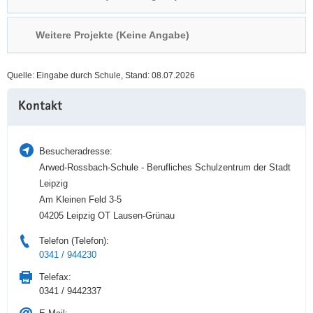
a
n
v
Weitere Projekte (Keine Angabe)
i
g
Quelle: Eingabe durch Schule, Stand: 08.07.2026
a
Weitere
t
Kontakt
Information
i
o
n
Besucheradresse:
Arwed-Rossbach-Schule - Berufliches Schulzentrum der Stadt
Leipzig
Am Kleinen Feld 3-5
04205 Leipzig OT Lausen-Grünau
Telefon (Telefon):
0341 / 944230
Telefax:
0341 / 9442337