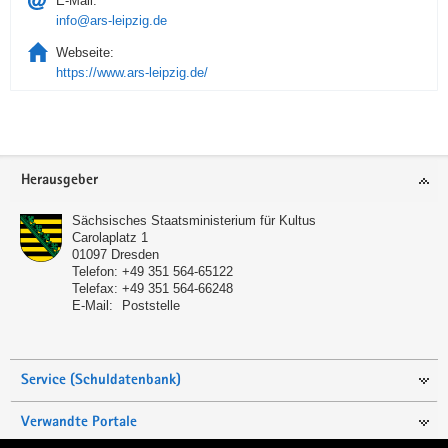
E-Mail:
info@ars-leipzig.de
Webseite:
https://www.ars-leipzig.de/
Service
Herausgeber
Sächsisches Staatsministerium für Kultus
Carolaplatz 1
01097
Dresden
Telefon:
+49 351 564-65122
Telefax:
+49 351 564-66248
E-Mail:
Poststelle
Service (Schuldatenbank)
Verwandte Portale