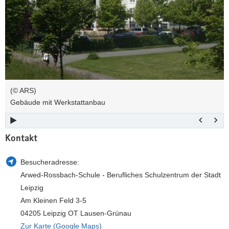
a
n
v
i
g
a
t
i
(© ARS)
o
Gebäude mit Werkstattanbau
n
Kontakt
Besucheradresse:
Arwed-Rossbach-Schule - Berufliches Schulzentrum der Stadt
Leipzig
Am Kleinen Feld 3-5
04205 Leipzig OT Lausen-Grünau
Zur Karte (Google Maps)