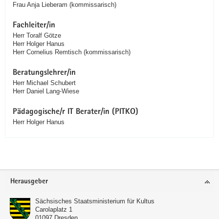
Frau Anja Lieberam (kommissarisch)
Fachleiter/in
Herr Toralf Götze
Herr Holger Hanus
Herr Cornelius Remtisch (kommissarisch)
Beratungslehrer/in
Herr Michael Schubert
Herr Daniel Lang-Wiese
Pädagogische/r IT Berater/in (PITKO)
Herr Holger Hanus
Service
Herausgeber
Sächsisches Staatsministerium für Kultus
Carolaplatz 1
01097
Dresden