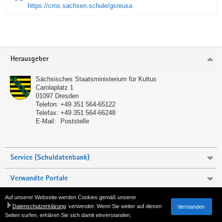
https://cms.sachsen.schule/gsreusa
Service
Herausgeber
Sächsisches Staatsministerium für Kultus
Carolaplatz 1
01097
Dresden
Telefon:
+49 351 564-65122
Telefax:
+49 351 564-66248
E-Mail:
Poststelle
Service (Schuldatenbank)
Verwandte Portale
Auf unserer Webseite werden Cookies gemäß unserer
Seite empfehlen
Datenschutzerklärung
verwendet. Wenn Sie weiter auf diesen
Verstanden
Seiten surfen, erklären Sie sich damit einverstanden.