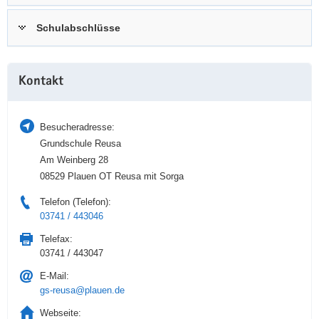
a
n
Schulabschlüsse
v
i
g
Weitere
a
Kontakt
Information
t
i
Besucheradresse:
o
Grundschule Reusa
n
Am Weinberg 28
08529 Plauen OT Reusa mit Sorga
Telefon (Telefon):
03741 / 443046
Telefax:
03741 / 443047
E-Mail:
gs-reusa@plauen.de
Webseite: