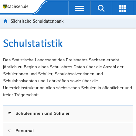
P
Portalübergreifende
o
P
Navigation
Suche
Erweit
r
o
H
starten
öffnen
Sächsische Schuldatenbank
t
r
a
W
a
t
u
e
S
l
a
p
i
e
Schulstatistik
Hauptinhalt
ü
l
t
t
r
b
n
i
e
v
e
a
n
r
i
Das Statistische Landesamt des Freistaates Sachsen erhebt
r
v
h
e
c
jährlich zu Beginn eines Schuljahres Daten über die Anzahl der
g
i
a
I
e
Schülerinnen und Schüler, Schulabsolventinnen und
r
g
l
n
Schulabsolventen und Lehrkräften sowie über die
e
a
t
f
Unterrichtsstruktur an allen sächsischen Schulen in öffentlicher und
i
t
o
freier Trägerschaft.
f
i
r
e
o
m
Schülerinnen und Schüler
n
n
a
d
t
e
i
Personal
N
o