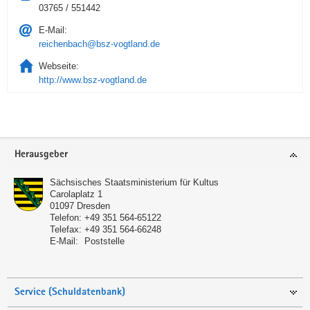
03765 / 551442
E-Mail:
reichenbach@bsz-vogtland.de
Webseite:
http://www.bsz-vogtland.de
Service
Herausgeber
Sächsisches Staatsministerium für Kultus
Carolaplatz 1
01097
Dresden
Telefon:
+49 351 564-65122
Telefax:
+49 351 564-66248
E-Mail:
Poststelle
Service (Schuldatenbank)