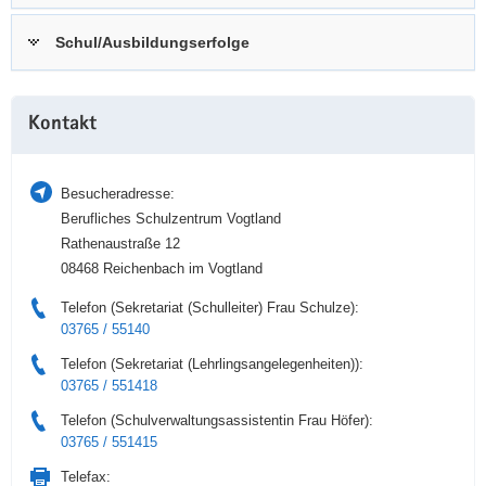
a
n
Schul/Ausbildungserfolge
v
i
g
Weitere
a
Kontakt
Information
t
i
Besucheradresse:
o
Berufliches Schulzentrum Vogtland
n
Rathenaustraße 12
08468 Reichenbach im Vogtland
Telefon (Sekretariat (Schulleiter) Frau Schulze):
03765 / 55140
Telefon (Sekretariat (Lehrlingsangelegenheiten)):
03765 / 551418
Telefon (Schulverwaltungsassistentin Frau Höfer):
03765 / 551415
Telefax: