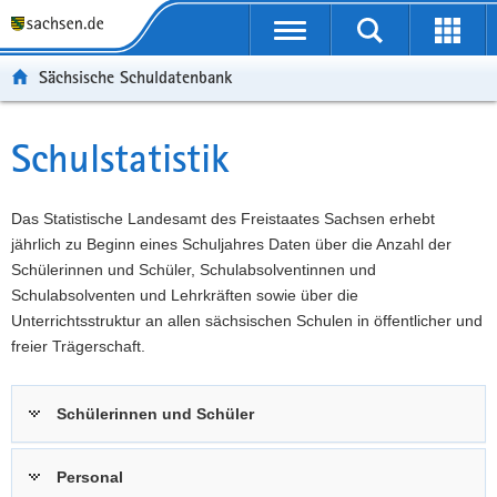
P
Portalübergreifende
o
P
Navigation
Suche
Erweit
r
o
H
starten
öffnen
Sächsische Schuldatenbank
t
r
a
W
a
t
u
e
S
l
a
p
i
e
Schulstatistik
Hauptinhalt
ü
l
t
t
r
b
n
i
e
v
e
a
n
r
i
Das Statistische Landesamt des Freistaates Sachsen erhebt
r
v
h
e
c
jährlich zu Beginn eines Schuljahres Daten über die Anzahl der
g
i
a
I
e
Schülerinnen und Schüler, Schulabsolventinnen und
r
g
l
n
Schulabsolventen und Lehrkräften sowie über die
e
a
t
f
Unterrichtsstruktur an allen sächsischen Schulen in öffentlicher und
i
t
o
freier Trägerschaft.
f
i
r
e
o
m
Schülerinnen und Schüler
n
n
a
d
t
e
i
Personal
N
o