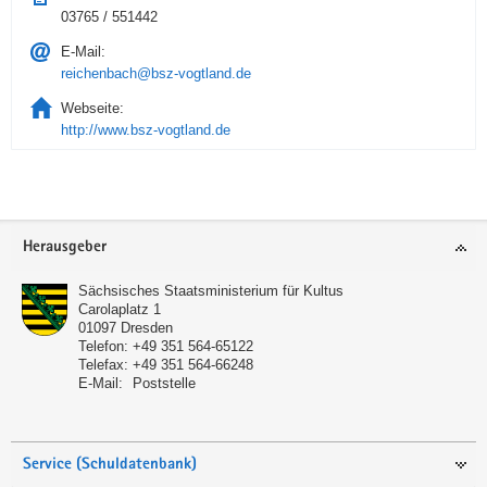
03765 / 551442
E-Mail:
reichenbach@bsz-vogtland.de
Webseite:
http://www.bsz-vogtland.de
Service
Herausgeber
Sächsisches Staatsministerium für Kultus
Carolaplatz 1
01097
Dresden
Telefon:
+49 351 564-65122
Telefax:
+49 351 564-66248
E-Mail:
Poststelle
Service (Schuldatenbank)