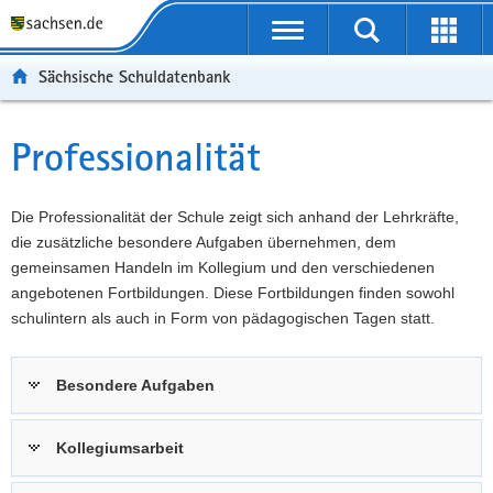
P
Portalübergreifende
o
P
Navigation
Suche
Erweit
r
o
H
starten
öffnen
Sächsische Schuldatenbank
t
r
a
W
a
t
u
e
S
l
a
p
i
e
Professionalität
Hauptinhalt
ü
l
t
t
r
b
n
i
e
v
e
a
n
r
i
Die Professionalität der Schule zeigt sich anhand der Lehrkräfte,
r
v
h
e
c
die zusätzliche besondere Aufgaben übernehmen, dem
g
i
a
I
e
gemeinsamen Handeln im Kollegium und den verschiedenen
r
g
l
n
angebotenen Fortbildungen. Diese Fortbildungen finden sowohl
e
a
t
f
schulintern als auch in Form von pädagogischen Tagen statt.
i
t
o
f
i
r
Besondere Aufgaben
e
o
m
n
n
a
d
t
Kollegiumsarbeit
e
i
N
o