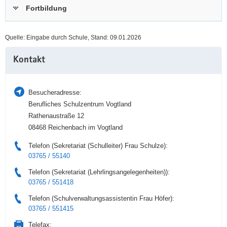
Fortbildung
a
n
v
i
Quelle: Eingabe durch Schule, Stand: 09.01.2026
g
Weitere
a
Kontakt
Information
t
i
o
Besucheradresse:
n
Berufliches Schulzentrum Vogtland
Rathenaustraße 12
08468 Reichenbach im Vogtland
Telefon (Sekretariat (Schulleiter) Frau Schulze):
03765 / 55140
Telefon (Sekretariat (Lehrlingsangelegenheiten)):
03765 / 551418
Telefon (Schulverwaltungsassistentin Frau Höfer):
03765 / 551415
Telefax: