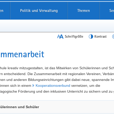
en
Politik und Verwaltung
Themen
Se
Schriftgröße
Kontrast
ammenarbeit
t
ule kreativ mitzugestalten, ist das Mitwirken von Schülerinnen und Sc
ern entscheidend. Die Zusammenarbeit mit regionalen Vereinen, Verbä
en und anderen Bildungseinrichtungen gibt dabei neue, spannende Im
önnen sich in einem
Kooperationsverbund
vernetzen, um die
gogische Förderung und den inklusiven Unterricht zu sichern und zu 
ülerinnen und Schüler