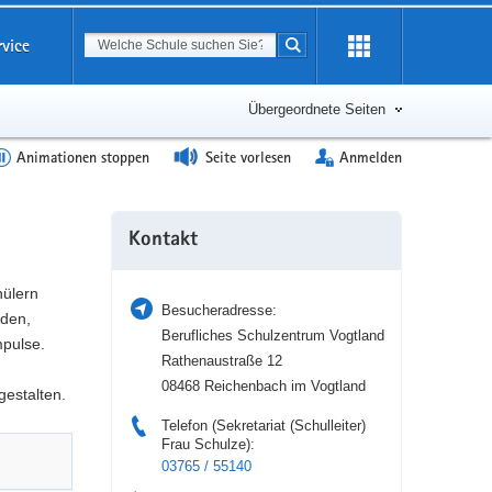
Suchbegriff
rvice
Suche starten
Erweiterung
öffnen
Übergeordnete Seiten
Animationen stoppen
Seite vorlesen
Anmelden
Weitere
Kontakt
Information
hülern
Besucheradresse:
nden,
Berufliches Schulzentrum Vogtland
pulse.
Rathenaustraße 12
08468 Reichenbach im Vogtland
gestalten.
Telefon (Sekretariat (Schulleiter)
Frau Schulze):
03765 / 55140