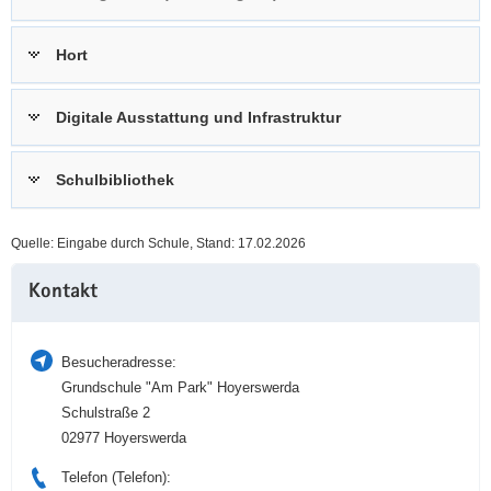
a
n
v
Hort
i
g
Digitale Ausstattung und Infrastruktur
a
t
i
Schulbibliothek
o
n
Quelle: Eingabe durch Schule, Stand: 17.02.2026
Weitere
Kontakt
Information
Besucheradresse:
Grundschule "Am Park" Hoyerswerda
Schulstraße 2
02977 Hoyerswerda
Telefon (Telefon):