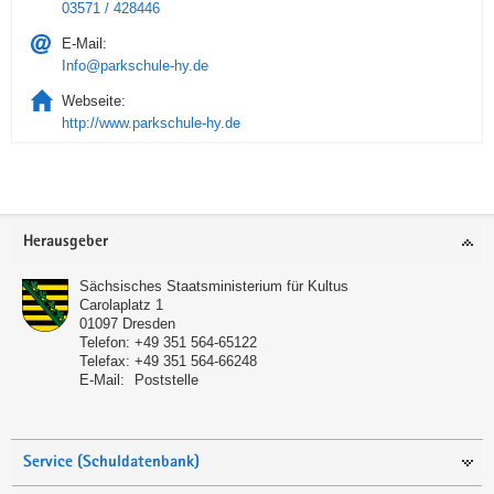
03571 / 428446
E-Mail:
Info@parkschule-hy.de
Webseite:
http://www.parkschule-hy.de
Service
Herausgeber
Sächsisches Staatsministerium für Kultus
Carolaplatz 1
01097
Dresden
Telefon:
+49 351 564-65122
Telefax:
+49 351 564-66248
E-Mail:
Poststelle
Service (Schuldatenbank)