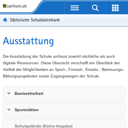
P
Portalübergreifende
o
P
Navigation
Suche
Erweit
r
o
H
starten
öffnen
Sächsische Schuldatenbank
t
r
a
W
a
t
u
e
S
l
a
p
i
e
Ausstattung
Hauptinhalt
ü
l
t
t
r
b
n
i
e
v
e
a
n
r
i
Die Ausstattung der Schule umfasst sowohl sächliche als auch
r
v
h
e
c
digitale Ressourcen. Diese Übersicht verschafft ein Überblick der
g
i
a
I
e
Vielfalt der Möglichkeiten an Sport-, Freizeit-, Kreativ-, Betreuungs-,
r
g
l
n
Bildungsangeboten sowie Zugangswegen der Schule.
e
a
t
f
i
t
o
Barrierefreiheit
f
i
r
e
o
m
n
n
a
Sportstätten
d
t
e
i
Schulgelände (Keine Angabe)
N
o