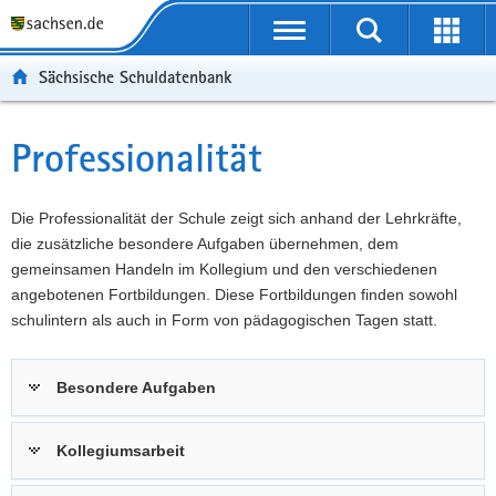
P
Portalübergreifende
o
P
Navigation
Suche
Erweit
r
o
H
starten
öffnen
Sächsische Schuldatenbank
t
r
a
W
a
t
u
e
S
l
a
p
i
e
Professionalität
Hauptinhalt
ü
l
t
t
r
b
n
i
e
v
e
a
n
r
i
Die Professionalität der Schule zeigt sich anhand der Lehrkräfte,
r
v
h
e
c
die zusätzliche besondere Aufgaben übernehmen, dem
g
i
a
I
e
gemeinsamen Handeln im Kollegium und den verschiedenen
r
g
l
n
angebotenen Fortbildungen. Diese Fortbildungen finden sowohl
e
a
t
f
schulintern als auch in Form von pädagogischen Tagen statt.
i
t
o
f
i
r
Besondere Aufgaben
e
o
m
n
n
a
d
t
Kollegiumsarbeit
e
i
N
o