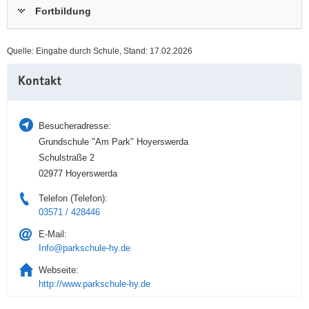
Fortbildung
a
n
v
i
Quelle: Eingabe durch Schule, Stand: 17.02.2026
g
Weitere
a
Kontakt
Information
t
i
o
Besucheradresse:
n
Grundschule "Am Park" Hoyerswerda
Schulstraße 2
02977 Hoyerswerda
Telefon (Telefon):
03571 / 428446
E-Mail:
Info@parkschule-hy.de
Webseite:
http://www.parkschule-hy.de