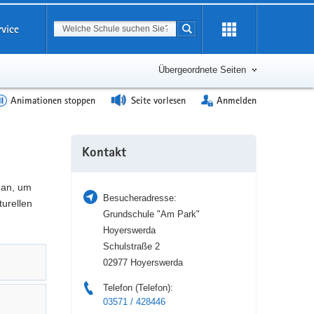
Suchbegriff
rvice
Suche starten
Erweiterung
öffnen
Übergeordnete Seiten
Animationen stoppen
Seite vorlesen
Anmelden
Weitere
Kontakt
Information
 an, um
Besucheradresse:
turellen
Grundschule "Am Park"
Hoyerswerda
Schulstraße 2
02977 Hoyerswerda
Telefon (Telefon):
03571 / 428446