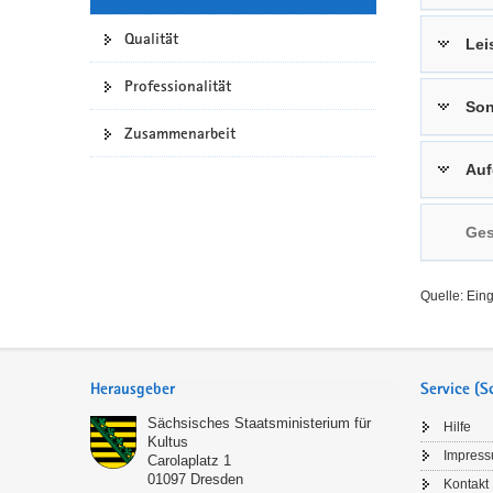
a
n
Qualität
Lei
v
i
Professionalität
g
Son
a
Zusammenarbeit
t
Auf
i
o
n
Ges
Quelle: Ein
Service
Herausgeber
Service (
Sächsisches Staatsministerium für
Hilfe
Kultus
Impres
Carolaplatz 1
01097
Dresden
Kontakt