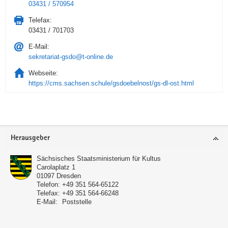
03431 / 570954
Telefax:
03431 / 701703
E-Mail:
sekretariat-gsdo@t-online.de
Webseite:
https://cms.sachsen.schule/gsdoebelnost/gs-dl-ost.html
Service
Herausgeber
Sächsisches Staatsministerium für Kultus
Carolaplatz 1
01097
Dresden
Telefon:
+49 351 564-65122
Telefax:
+49 351 564-66248
E-Mail:
Poststelle