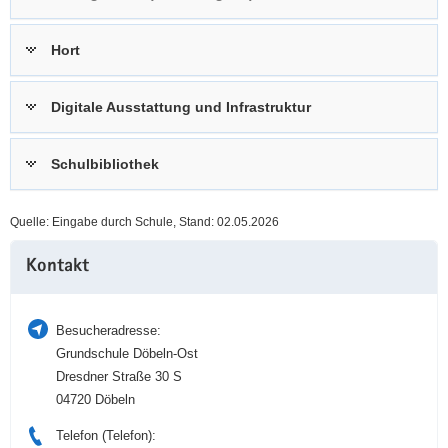
a
n
v
Hort
i
g
Digitale Ausstattung und Infrastruktur
a
t
i
Schulbibliothek
o
n
Quelle: Eingabe durch Schule, Stand: 02.05.2026
Weitere
Kontakt
Information
Besucheradresse:
Grundschule Döbeln-Ost
Dresdner Straße 30 S
04720 Döbeln
Telefon (Telefon):