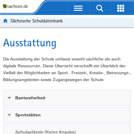
P
Portalübergreifende
o
P
Navigation
Suche
Erweit
r
o
H
starten
öffnen
Sächsische Schuldatenbank
t
r
a
W
a
t
u
e
S
l
a
p
i
e
Ausstattung
Hauptinhalt
ü
l
t
t
r
b
n
i
e
v
e
a
n
r
i
Die Ausstattung der Schule umfasst sowohl sächliche als auch
r
v
h
e
c
digitale Ressourcen. Diese Übersicht verschafft ein Überblick der
g
i
a
I
e
Vielfalt der Möglichkeiten an Sport-, Freizeit-, Kreativ-, Betreuungs-,
r
g
l
n
Bildungsangeboten sowie Zugangswegen der Schule.
e
a
t
f
i
t
o
Barrierefreiheit
f
i
r
e
o
m
n
n
a
Sportstätten
d
t
e
i
Schulgelände (Keine Angabe)
N
o