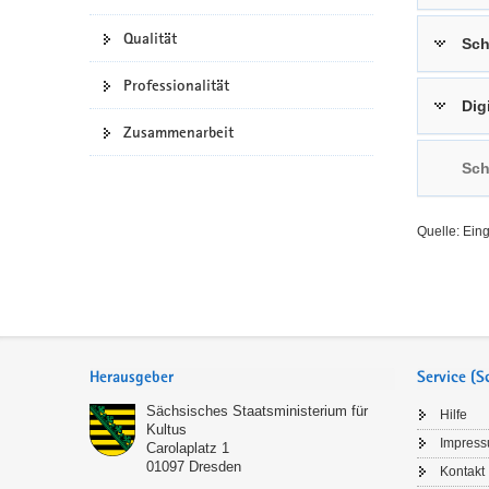
a
n
Qualität
Sch
v
i
Professionalität
g
Dig
a
Zusammenarbeit
t
Sch
i
o
n
Quelle: Ein
Service
Herausgeber
Service (
Sächsisches Staatsministerium für
Hilfe
Kultus
Impres
Carolaplatz 1
01097
Dresden
Kontakt