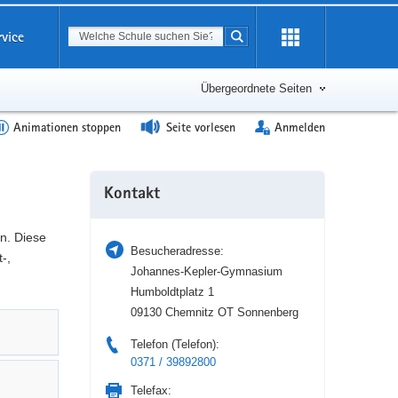
Suchbegriff
rvice
Suche starten
Erweiterung
öffnen
Übergeordnete Seiten
Animationen stoppen
Seite vorlesen
Anmelden
Weitere
Kontakt
Information
n. Diese
Besucheradresse:
-,
Johannes-Kepler-Gymnasium
Humboldtplatz 1
09130 Chemnitz OT Sonnenberg
Telefon (Telefon):
0371 / 39892800
Telefax: