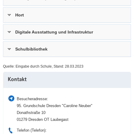
a
n
v
Hort
i
g
Digitale Ausstattung und Infrastruktur
a
t
i
Schulbibliothek
o
n
Quelle: Eingabe durch Schule, Stand: 28.03.2023
Weitere
Kontakt
Information
Besucheradresse:
95. Grundschule Dresden "Caroline Neuber"
Donathstraße 10
01279 Dresden OT Laubegast
Telefon (Telefon):