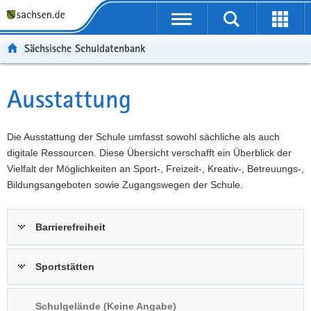
P
Portalübergreifende
o
P
Navigation
Suche
Erweit
r
o
H
starten
öffnen
Sächsische Schuldatenbank
t
r
a
W
a
t
u
e
S
l
a
p
i
e
Ausstattung
Hauptinhalt
ü
l
t
t
r
b
n
i
e
v
e
a
n
r
i
Die Ausstattung der Schule umfasst sowohl sächliche als auch
r
v
h
e
c
digitale Ressourcen. Diese Übersicht verschafft ein Überblick der
g
i
a
I
e
Vielfalt der Möglichkeiten an Sport-, Freizeit-, Kreativ-, Betreuungs-,
r
g
l
n
Bildungsangeboten sowie Zugangswegen der Schule.
e
a
t
f
i
t
o
Barrierefreiheit
f
i
r
e
o
m
n
n
a
Sportstätten
d
t
e
i
Schulgelände (Keine Angabe)
N
o