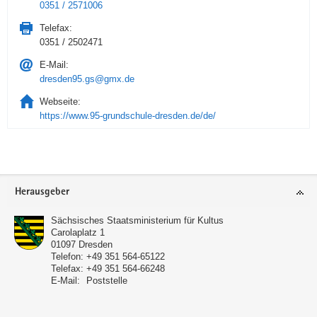
0351 / 2571006
Telefax:
0351 / 2502471
E-Mail:
dresden95.gs@gmx.de
Webseite:
https://www.95-grundschule-dresden.de/de/
Service
Herausgeber
Sächsisches Staatsministerium für Kultus
Carolaplatz 1
01097
Dresden
Telefon:
+49 351 564-65122
Telefax:
+49 351 564-66248
E-Mail:
Poststelle