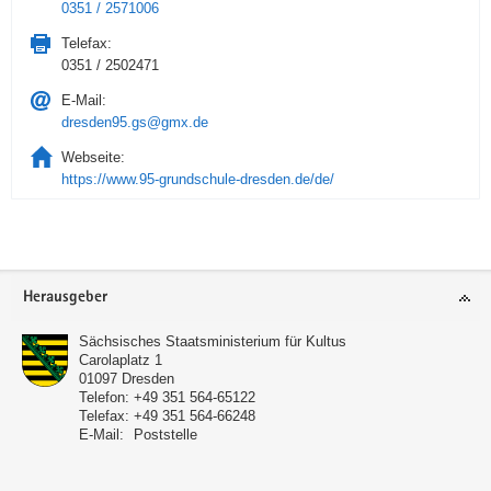
0351 / 2571006
Telefax:
0351 / 2502471
E-Mail:
dresden95.gs@gmx.de
Webseite:
https://www.95-grundschule-dresden.de/de/
Service
Herausgeber
Sächsisches Staatsministerium für Kultus
Carolaplatz 1
01097
Dresden
Telefon:
+49 351 564-65122
Telefax:
+49 351 564-66248
E-Mail:
Poststelle