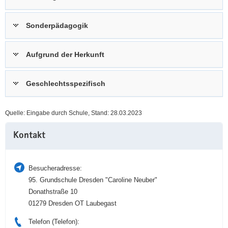
a
n
v
Sonderpädagogik
i
g
Aufgrund der Herkunft
a
t
i
Geschlechtsspezifisch
o
n
Quelle: Eingabe durch Schule, Stand: 28.03.2023
Weitere
Kontakt
Information
Besucheradresse:
95. Grundschule Dresden "Caroline Neuber"
Donathstraße 10
01279 Dresden OT Laubegast
Telefon (Telefon):