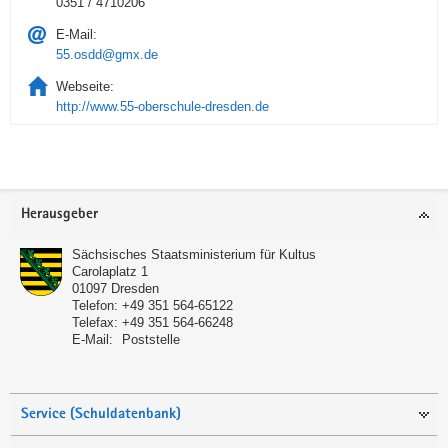
0351 / 4710206
E-Mail:
55.osdd@gmx.de
Webseite:
http://www.55-oberschule-dresden.de
Service
Herausgeber
Sächsisches Staatsministerium für Kultus
Carolaplatz 1
01097
Dresden
Telefon:
+49 351 564-65122
Telefax:
+49 351 564-66248
E-Mail:
Poststelle
Service (Schuldatenbank)