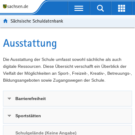
P
Portalübergreifende
o
P
Navigation
Suche
Erweit
r
o
H
starten
öffnen
Sächsische Schuldatenbank
t
r
a
W
a
t
u
e
S
l
a
p
i
e
Ausstattung
Hauptinhalt
ü
l
t
t
r
b
n
i
e
v
e
a
n
r
i
Die Ausstattung der Schule umfasst sowohl sächliche als auch
r
v
h
e
c
digitale Ressourcen. Diese Übersicht verschafft ein Überblick der
g
i
a
I
e
Vielfalt der Möglichkeiten an Sport-, Freizeit-, Kreativ-, Betreuungs-,
r
g
l
n
Bildungsangeboten sowie Zugangswegen der Schule.
e
a
t
f
i
t
o
Barrierefreiheit
f
i
r
e
o
m
n
n
a
Sportstätten
d
t
e
i
Schulgelände (Keine Angabe)
N
o