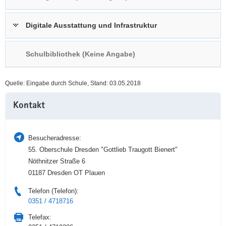
a
n
v
Digitale Ausstattung und Infrastruktur
i
g
Schulbibliothek (Keine Angabe)
a
t
i
Quelle: Eingabe durch Schule, Stand: 03.05.2018
o
Weitere
n
Kontakt
Information
Besucheradresse:
55. Oberschule Dresden "Gottlieb Traugott Bienert"
Nöthnitzer Straße 6
01187 Dresden OT Plauen
Telefon (Telefon):
0351 / 4718716
Telefax: