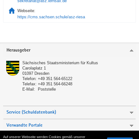
sekretariat@asz.lernsax.de
Webseite:
https://cms.sachsen.schule/asz-riesa
Service
Herausgeber
Sächsisches Staatsministerium für Kultus
Carolaplatz 1
01097
Dresden
Telefon:
+49 351 564-65122
Telefax:
+49 351 564-66248
E-Mail:
Poststelle
Service (Schuldatenbank)
Verwandte Portale
Auf unserer Webseite werden Cookies gemäß unserer
Seite empfehlen