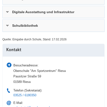
a
n
v
Digitale Ausstattung und Infrastruktur
i
g
Schulbibliothek
a
t
i
Quelle: Eingabe durch Schule, Stand: 17.02.2026
o
Weitere
n
Kontakt
Information
Besucheradresse:
Oberschule "Am Sportzentrum" Riesa
Pausitzer Straße 59
01589 Riesa
Telefon (Sekretariat):
03525 / 6180350
E-Mail: