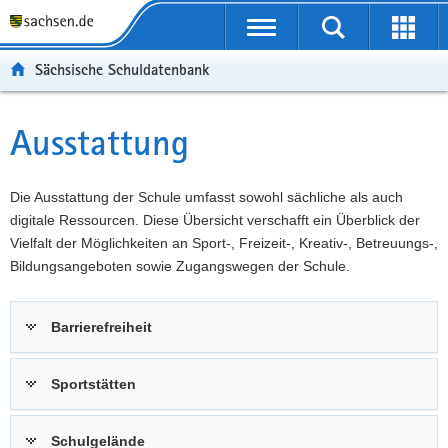
P
Portalübergreifende
o
P
Navigation
Suche
Erweit
r
o
H
starten
öffnen
Sächsische Schuldatenbank
t
r
a
W
a
t
u
e
S
l
a
p
i
e
Ausstattung
Hauptinhalt
ü
l
t
t
r
b
n
i
e
v
e
a
n
r
i
Die Ausstattung der Schule umfasst sowohl sächliche als auch
r
v
h
e
c
digitale Ressourcen. Diese Übersicht verschafft ein Überblick der
g
i
a
I
e
Vielfalt der Möglichkeiten an Sport-, Freizeit-, Kreativ-, Betreuungs-,
r
g
l
n
Bildungsangeboten sowie Zugangswegen der Schule.
e
a
t
f
i
t
o
Barrierefreiheit
f
i
r
e
o
m
n
n
a
Sportstätten
d
t
e
i
Schulgelände
N
o