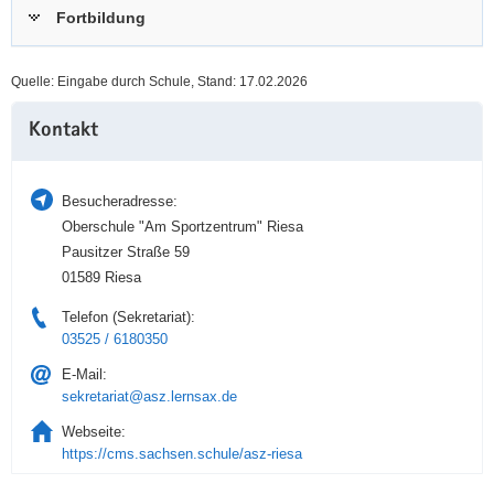
Fortbildung
a
n
v
i
Quelle: Eingabe durch Schule, Stand: 17.02.2026
g
Weitere
a
Kontakt
Information
t
i
o
Besucheradresse:
n
Oberschule "Am Sportzentrum" Riesa
Pausitzer Straße 59
01589 Riesa
Telefon (Sekretariat):
03525 / 6180350
E-Mail:
sekretariat@asz.lernsax.de
Webseite:
https://cms.sachsen.schule/asz-riesa