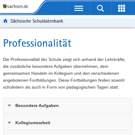
P
Portalübergreifende
o
P
Navigation
Suche
Erweit
r
o
H
starten
öffnen
Sächsische Schuldatenbank
t
r
a
W
a
t
u
e
S
l
a
p
i
e
Professionalität
Hauptinhalt
ü
l
t
t
r
b
n
i
e
v
e
a
n
r
i
Die Professionalität der Schule zeigt sich anhand der Lehrkräfte,
r
v
h
e
c
die zusätzliche besondere Aufgaben übernehmen, dem
g
i
a
I
e
gemeinsamen Handeln im Kollegium und den verschiedenen
r
g
l
n
angebotenen Fortbildungen. Diese Fortbildungen finden sowohl
e
a
t
f
schulintern als auch in Form von pädagogischen Tagen statt.
i
t
o
f
i
r
Besondere Aufgaben
e
o
m
n
n
a
d
t
Kollegiumsarbeit
e
i
N
o