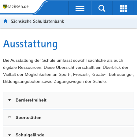
P
Portalübergreifende
o
P
Navigation
Suche
Erweit
r
o
H
starten
öffnen
Sächsische Schuldatenbank
t
r
a
W
a
t
u
e
S
l
a
p
i
e
Ausstattung
Hauptinhalt
ü
l
t
t
r
b
n
i
e
v
e
a
n
r
i
Die Ausstattung der Schule umfasst sowohl sächliche als auch
r
v
h
e
c
digitale Ressourcen. Diese Übersicht verschafft ein Überblick der
g
i
a
I
e
Vielfalt der Möglichkeiten an Sport-, Freizeit-, Kreativ-, Betreuungs-,
r
g
l
n
Bildungsangeboten sowie Zugangswegen der Schule.
e
a
t
f
i
t
o
Barrierefreiheit
f
i
r
e
o
m
n
n
a
Sportstätten
d
t
e
i
Schulgelände
N
o