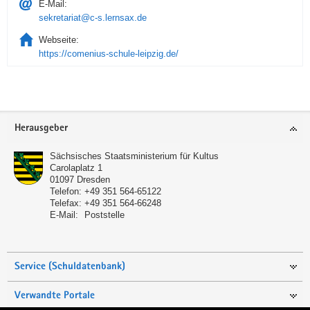
E-Mail:
sekretariat@c-s.lernsax.de
Webseite:
https://comenius-schule-leipzig.de/
Service
Herausgeber
Sächsisches Staatsministerium für Kultus
Carolaplatz 1
01097
Dresden
Telefon:
+49 351 564-65122
Telefax:
+49 351 564-66248
E-Mail:
Poststelle
Service (Schuldatenbank)
Verwandte Portale