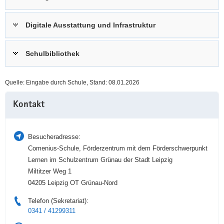
a
n
v
Digitale Ausstattung und Infrastruktur
i
g
Schulbibliothek
a
t
i
Quelle: Eingabe durch Schule, Stand: 08.01.2026
o
Weitere
n
Kontakt
Information
Besucheradresse:
Comenius-Schule, Förderzentrum mit dem Förderschwerpunkt
Lernen im Schulzentrum Grünau der Stadt Leipzig
Miltitzer Weg 1
04205 Leipzig OT Grünau-Nord
Telefon (Sekretariat):
0341 / 41299311