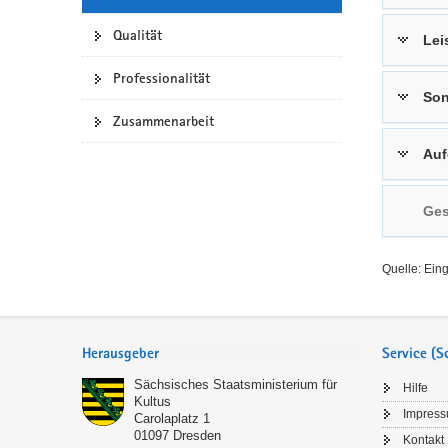
a
n
Qualität
Lei
v
i
Professionalität
g
Son
a
Zusammenarbeit
t
Auf
i
o
n
Ges
Quelle: Ein
Service
Herausgeber
Service (
Sächsisches Staatsministerium für
Hilfe
Kultus
Impres
Carolaplatz 1
01097
Dresden
Kontakt