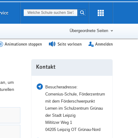
Suchbegriff
rvice
Suche starten
Erweiterung
öffnen
Übergeordnete Seiten
Animationen stoppen
Seite vorlesen
Anmelden
Weitere
Kontakt
Information
 an, um
Besucheradresse:
turellen
Comenius-Schule, Förderzentrum
mit dem Förderschwerpunkt
Lernen im Schulzentrum Grünau
der Stadt Leipzig
Miltitzer Weg 1
04205 Leipzig OT Grünau-Nord