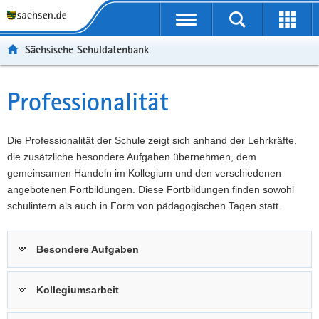
P
Portalübergreifende
o
P
Navigation
Suche
Erweit
r
o
H
starten
öffnen
Sächsische Schuldatenbank
t
r
a
W
a
t
u
e
S
l
a
p
i
e
Professionalität
Hauptinhalt
ü
l
t
t
r
b
n
i
e
v
e
a
n
r
i
Die Professionalität der Schule zeigt sich anhand der Lehrkräfte,
r
v
h
e
c
die zusätzliche besondere Aufgaben übernehmen, dem
g
i
a
I
e
gemeinsamen Handeln im Kollegium und den verschiedenen
r
g
l
n
angebotenen Fortbildungen. Diese Fortbildungen finden sowohl
e
a
t
f
schulintern als auch in Form von pädagogischen Tagen statt.
i
t
o
f
i
r
Besondere Aufgaben
e
o
m
n
n
a
d
t
Kollegiumsarbeit
e
i
N
o