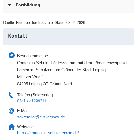
Fortbildung
a
n
v
i
Quelle: Eingabe durch Schule, Stand: 08.01.2026
g
Weitere
a
Kontakt
Information
t
i
o
Besucheradresse:
n
Comenius-Schule, Förderzentrum mit dem Förderschwerpunkt
Lernen im Schulzentrum Grünau der Stadt Leipzig
Miltitzer Weg 1
04205 Leipzig OT Grünau-Nord
Telefon (Sekretariat):
0341 / 41299311
E-Mail:
sekretariat@c-s.lernsax.de
Webseite:
https://comenius-schule-leipzig.de/