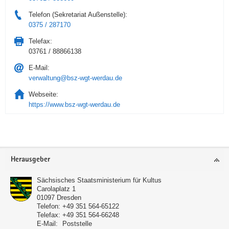
Telefon (Sekretariat Außenstelle):
0375 / 287170
Telefax:
03761 / 88866138
E-Mail:
verwaltung@bsz-wgt-werdau.de
Webseite:
https://www.bsz-wgt-werdau.de
Service
Herausgeber
Sächsisches Staatsministerium für Kultus
Carolaplatz 1
01097
Dresden
Telefon:
+49 351 564-65122
Telefax:
+49 351 564-66248
E-Mail:
Poststelle