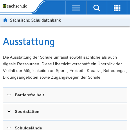
P
Portalübergreifende
o
P
Navigation
Suche
Erweit
r
o
H
starten
öffnen
Sächsische Schuldatenbank
t
r
a
W
a
t
u
e
S
l
a
p
i
e
Ausstattung
Hauptinhalt
ü
l
t
t
r
b
n
i
e
v
e
a
n
r
i
Die Ausstattung der Schule umfasst sowohl sächliche als auch
r
v
h
e
c
digitale Ressourcen. Diese Übersicht verschafft ein Überblick der
g
i
a
I
e
Vielfalt der Möglichkeiten an Sport-, Freizeit-, Kreativ-, Betreuungs-,
r
g
l
n
Bildungsangeboten sowie Zugangswegen der Schule.
e
a
t
f
i
t
o
Barrierefreiheit
f
i
r
e
o
m
n
n
a
Sportstätten
d
t
e
i
Schulgelände
N
o