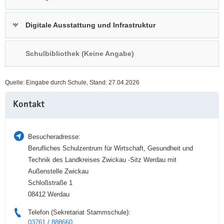
a
n
v
Digitale Ausstattung und Infrastruktur
i
g
Schulbibliothek (Keine Angabe)
a
t
i
Quelle: Eingabe durch Schule, Stand: 27.04.2026
o
Weitere
n
Kontakt
Information
Besucheradresse:
Berufliches Schulzentrum für Wirtschaft, Gesundheit und
Technik des Landkreises Zwickau -Sitz Werdau mit
Außenstelle Zwickau
Schloßstraße 1
08412 Werdau
Telefon (Sekretariat Stammschule):
03761 / 888660