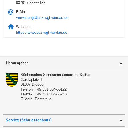
03761 / 88866138
E-Mail:
verwaltung@bsz-wgt-werdau.de
Webseite:
https://www.bsz-wgt-werdau.de
Service
Herausgeber
Sächsisches Staatsministerium für Kultus
Carolaplatz 1
01097
Dresden
Telefon:
+49 351 564-65122
Telefax:
+49 351 564-66248
E-Mail:
Poststelle
Service (Schuldatenbank)