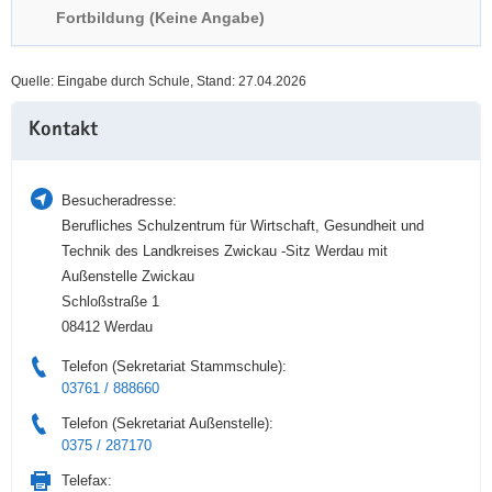
Fortbildung (Keine Angabe)
a
n
v
i
Quelle: Eingabe durch Schule, Stand: 27.04.2026
g
Weitere
a
Kontakt
Information
t
i
o
Besucheradresse:
n
Berufliches Schulzentrum für Wirtschaft, Gesundheit und
Technik des Landkreises Zwickau -Sitz Werdau mit
Außenstelle Zwickau
Schloßstraße 1
08412 Werdau
Telefon (Sekretariat Stammschule):
03761 / 888660
Telefon (Sekretariat Außenstelle):
0375 / 287170
Telefax: