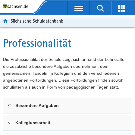
P
Portalübergreifende
o
P
Navigation
Suche
Erweit
r
o
H
starten
öffnen
Sächsische Schuldatenbank
t
r
a
W
a
t
u
e
S
l
a
p
i
e
Professionalität
Hauptinhalt
ü
l
t
t
r
b
n
i
e
v
e
a
n
r
i
Die Professionalität der Schule zeigt sich anhand der Lehrkräfte,
r
v
h
e
c
die zusätzliche besondere Aufgaben übernehmen, dem
g
i
a
I
e
gemeinsamen Handeln im Kollegium und den verschiedenen
r
g
l
n
angebotenen Fortbildungen. Diese Fortbildungen finden sowohl
e
a
t
f
schulintern als auch in Form von pädagogischen Tagen statt.
i
t
o
f
i
r
Besondere Aufgaben
e
o
m
n
n
a
d
t
Kollegiumsarbeit
e
i
N
o