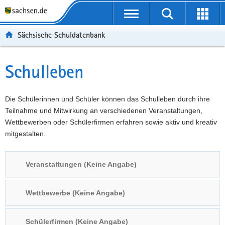
P
Portalübergreifende
o
P
Navigation
Suche
Erweit
r
o
H
starten
öffnen
Sächsische Schuldatenbank
t
r
a
W
a
t
u
e
S
l
a
p
i
e
Schulleben
Hauptinhalt
ü
l
t
t
r
b
n
i
e
v
e
a
n
r
i
Die Schülerinnen und Schüler können das Schulleben durch ihre
r
v
h
e
c
Teilnahme und Mitwirkung an verschiedenen Veranstaltungen,
g
i
a
I
e
Wettbewerben oder Schülerfirmen erfahren sowie aktiv und kreativ
r
g
l
n
mitgestalten.
e
a
t
f
i
t
o
Veranstaltungen (Keine Angabe)
f
i
r
e
o
m
n
n
a
Wettbewerbe (Keine Angabe)
d
t
e
i
Schülerfirmen (Keine Angabe)
N
o