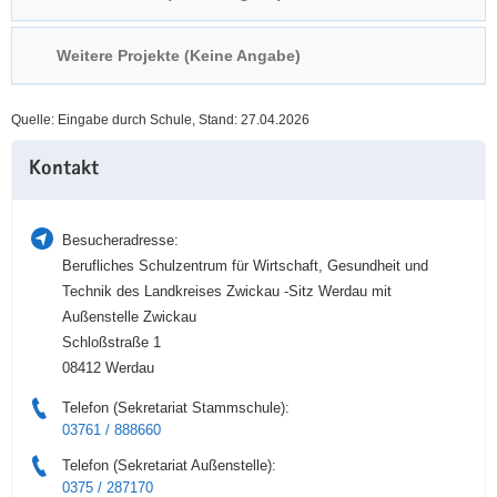
a
n
v
Weitere Projekte (Keine Angabe)
i
g
Quelle: Eingabe durch Schule, Stand: 27.04.2026
a
Weitere
t
Kontakt
Information
i
o
n
Besucheradresse:
Berufliches Schulzentrum für Wirtschaft, Gesundheit und
Technik des Landkreises Zwickau -Sitz Werdau mit
Außenstelle Zwickau
Schloßstraße 1
08412 Werdau
Telefon (Sekretariat Stammschule):
03761 / 888660
Telefon (Sekretariat Außenstelle):
0375 / 287170