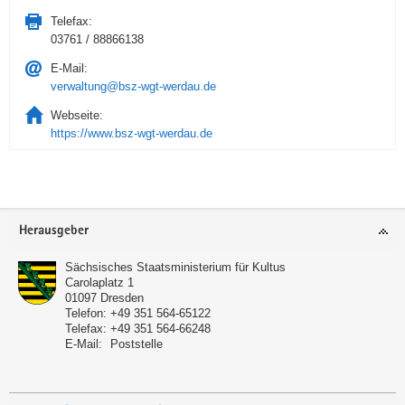
Telefax:
03761 / 88866138
E-Mail:
verwaltung@bsz-wgt-werdau.de
Webseite:
https://www.bsz-wgt-werdau.de
Service
Herausgeber
Sächsisches Staatsministerium für Kultus
Carolaplatz 1
01097
Dresden
Telefon:
+49 351 564-65122
Telefax:
+49 351 564-66248
E-Mail:
Poststelle