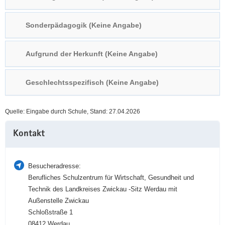
a
n
v
Sonderpädagogik (Keine Angabe)
i
g
Aufgrund der Herkunft (Keine Angabe)
a
t
i
Geschlechtsspezifisch (Keine Angabe)
o
n
Quelle: Eingabe durch Schule, Stand: 27.04.2026
Weitere
Kontakt
Information
Besucheradresse:
Berufliches Schulzentrum für Wirtschaft, Gesundheit und
Technik des Landkreises Zwickau -Sitz Werdau mit
Außenstelle Zwickau
Schloßstraße 1
08412 Werdau