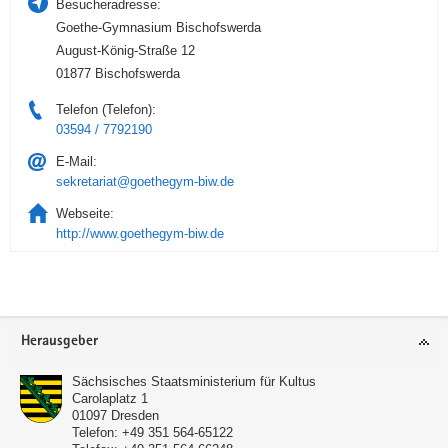
Besucheradresse:
Goethe-Gymnasium Bischofswerda
August-König-Straße 12
01877 Bischofswerda
Telefon (Telefon):
03594 / 7792190
E-Mail:
sekretariat@goethegym-biw.de
Webseite:
http://www.goethegym-biw.de
Service
Herausgeber
Sächsisches Staatsministerium für Kultus
Carolaplatz 1
01097
Dresden
Telefon:
+49 351 564-65122