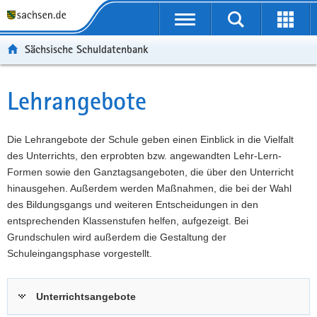
P
Portalübergreifende
o
P
Navigation
Suche
Erweit
r
o
H
starten
öffnen
Sächsische Schuldatenbank
t
r
a
W
a
t
u
e
S
l
a
p
i
e
Lehrangebote
Hauptinhalt
ü
l
t
t
r
b
n
i
e
v
e
a
n
r
i
Die Lehrangebote der Schule geben einen Einblick in die Vielfalt
r
v
h
e
c
des Unterrichts, den erprobten bzw. angewandten Lehr-Lern-
g
i
a
I
e
Formen sowie den Ganztagsangeboten, die über den Unterricht
r
g
l
n
hinausgehen. Außerdem werden Maßnahmen, die bei der Wahl
e
a
t
f
des Bildungsgangs und weiteren Entscheidungen in den
i
t
o
entsprechenden Klassenstufen helfen, aufgezeigt. Bei
f
i
r
Grundschulen wird außerdem die Gestaltung der
e
o
m
Schuleingangsphase vorgestellt.
n
n
a
d
t
Unterrichtsangebote
e
i
N
o