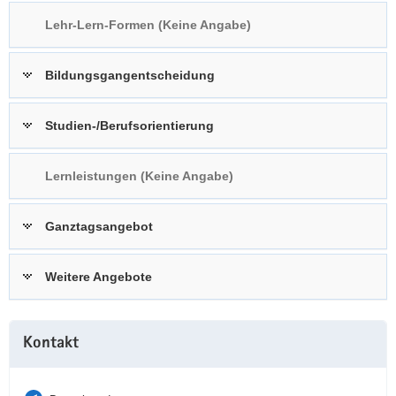
a
n
Lehr-Lern-Formen (Keine Angabe)
v
i
Bildungsgangentscheidung
g
a
t
Studien-/Berufsorientierung
i
o
Lernleistungen (Keine Angabe)
n
Ganztagsangebot
Weitere Angebote
Weitere
Kontakt
Information