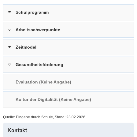
a
n
Schulprogramm
v
i
g
Arbeitsschwerpunkte
a
t
Zeitmodell
i
o
n
Gesundheitsförderung
Evaluation (Keine Angabe)
Kultur der Digitalität (Keine Angabe)
Quelle: Eingabe durch Schule, Stand: 23.02.2026
Weitere
Kontakt
Information