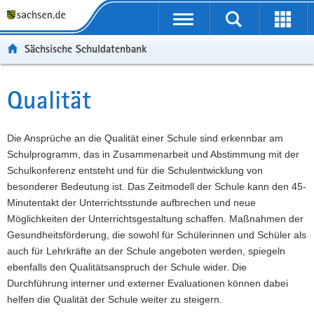
P
Portalübergreifende
o
P
Navigation
Suche
Erweit
r
o
H
starten
öffnen
Sächsische Schuldatenbank
t
r
a
W
a
t
u
e
S
l
a
p
i
e
Qualität
Hauptinhalt
ü
l
t
t
r
b
n
i
e
v
e
a
n
r
i
Die Ansprüche an die Qualität einer Schule sind erkennbar am
r
v
h
e
c
Schulprogramm, das in Zusammenarbeit und Abstimmung mit der
g
i
a
I
e
Schulkonferenz entsteht und für die Schulentwicklung von
r
g
l
n
besonderer Bedeutung ist. Das Zeitmodell der Schule kann den 45-
e
a
t
f
Minutentakt der Unterrichtsstunde aufbrechen und neue
i
t
o
Möglichkeiten der Unterrichtsgestaltung schaffen. Maßnahmen der
f
i
r
Gesundheitsförderung, die sowohl für Schülerinnen und Schüler als
e
o
m
auch für Lehrkräfte an der Schule angeboten werden, spiegeln
n
n
a
ebenfalls den Qualitätsanspruch der Schule wider. Die
d
t
Durchführung interner und externer Evaluationen können dabei
e
i
helfen die Qualität der Schule weiter zu steigern.
N
o