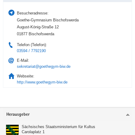
Besucheradresse:
Goethe-Gymnasium Bischofswerda
August-König-Straße 12
01877 Bischofswerda
Telefon (Telefon):
03594 / 7792190
E-Mail:
sekretariat@goethegym-biw.de
Webseite:
http://www.goethegym-biw.de
Service
Herausgeber
Sächsisches Staatsministerium für Kultus
Carolaplatz 1