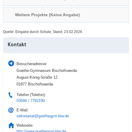
a
n
v
Weitere Projekte (Keine Angabe)
i
g
Quelle: Eingabe durch Schule, Stand: 23.02.2026
a
Weitere
t
Kontakt
Information
i
o
n
Besucheradresse:
Goethe-Gymnasium Bischofswerda
August-König-Straße 12
01877 Bischofswerda
Telefon (Telefon):
03594 / 7792190
E-Mail:
sekretariat@goethegym-biw.de
Webseite:
http://www.goethegym-biw.de