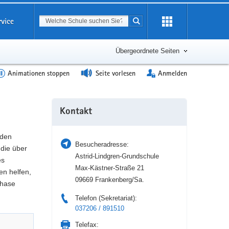
Suchbegriff
rvice
Suche starten
Erweiterung
öffnen
Übergeordnete Seiten
Animationen stoppen
Seite vorlesen
Anmelden
Weitere
Kontakt
Information
 den
Besucheradresse:
die über
Astrid-Lindgren-Grundschule
es
Max-Kästner-Straße 21
en helfen,
09669 Frankenberg/Sa.
phase
Telefon (Sekretariat):
037206 / 891510
Telefax: