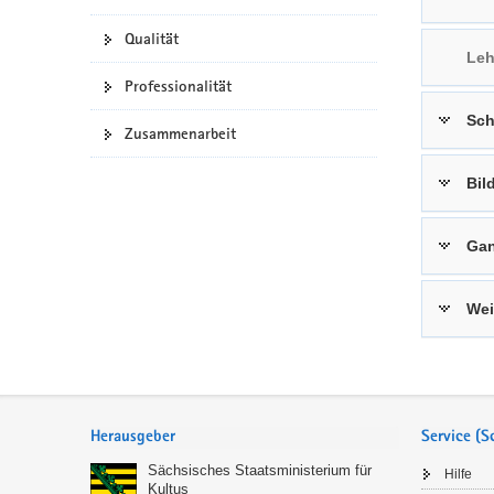
a
n
Qualität
v
Leh
i
Professionalität
g
Sch
a
Zusammenarbeit
t
i
Bil
o
n
Gan
Wei
Service
Herausgeber
Service (
Sächsisches Staatsministerium für
Hilfe
Kultus