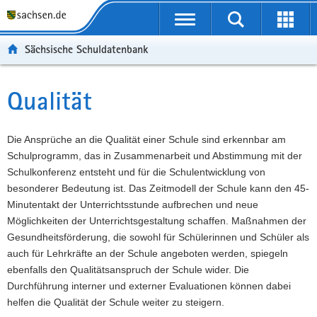
P
Portalübergreifende
o
P
Navigation
Suche
Erweit
r
o
H
starten
öffnen
Sächsische Schuldatenbank
t
r
a
W
a
t
u
e
S
l
a
p
i
e
Qualität
Hauptinhalt
ü
l
t
t
r
b
n
i
e
v
e
a
n
r
i
Die Ansprüche an die Qualität einer Schule sind erkennbar am
r
v
h
e
c
Schulprogramm, das in Zusammenarbeit und Abstimmung mit der
g
i
a
I
e
Schulkonferenz entsteht und für die Schulentwicklung von
r
g
l
n
besonderer Bedeutung ist. Das Zeitmodell der Schule kann den 45-
e
a
t
f
Minutentakt der Unterrichtsstunde aufbrechen und neue
i
t
o
Möglichkeiten der Unterrichtsgestaltung schaffen. Maßnahmen der
f
i
r
Gesundheitsförderung, die sowohl für Schülerinnen und Schüler als
e
o
m
auch für Lehrkräfte an der Schule angeboten werden, spiegeln
n
n
a
ebenfalls den Qualitätsanspruch der Schule wider. Die
d
t
Durchführung interner und externer Evaluationen können dabei
e
i
helfen die Qualität der Schule weiter zu steigern.
N
o