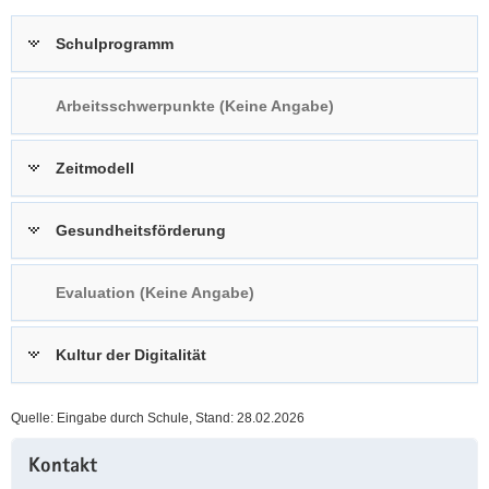
a
n
Schulprogramm
v
i
g
Arbeitsschwerpunkte (Keine Angabe)
a
t
Zeitmodell
i
o
n
Gesundheitsförderung
Evaluation (Keine Angabe)
Kultur der Digitalität
Quelle: Eingabe durch Schule, Stand: 28.02.2026
Weitere
Kontakt
Information