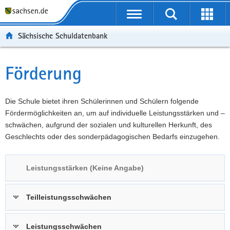
P
Portalübergreifende
o
P
Navigation
Suche
Erweit
r
o
H
starten
öffnen
Sächsische Schuldatenbank
t
r
a
W
a
t
u
e
S
l
a
p
i
e
Förderung
Hauptinhalt
ü
l
t
t
r
b
n
i
e
v
e
a
n
r
i
Die Schule bietet ihren Schülerinnen und Schülern folgende
r
v
h
e
c
Fördermöglichkeiten an, um auf individuelle Leistungsstärken und –
g
i
a
I
e
schwächen, aufgrund der sozialen und kulturellen Herkunft, des
r
g
l
n
Geschlechts oder des sonderpädagogischen Bedarfs einzugehen.
e
a
t
f
i
t
o
Leistungsstärken (Keine Angabe)
f
i
r
e
o
m
n
n
a
Teilleistungsschwächen
d
t
e
i
Leistungsschwächen
N
o