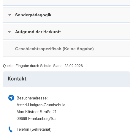
a
n
v
Sonderpädagogik
i
g
Aufgrund der Herkunft
a
t
i
Geschlechtsspezifisch (Keine Angabe)
o
n
Quelle: Eingabe durch Schule, Stand: 28.02.2026
Weitere
Kontakt
Information
Besucheradresse:
Astrid-Lindgren-Grundschule
Max-Kästner-Straße 21
09669 Frankenberg/Sa.
Telefon (Sekretariat):