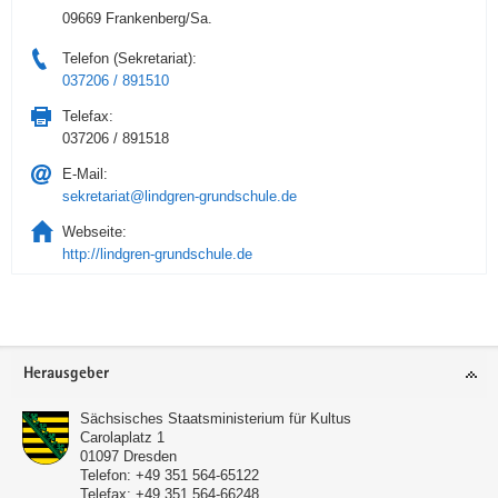
09669 Frankenberg/Sa.
Telefon (Sekretariat):
037206 / 891510
Telefax:
037206 / 891518
E-Mail:
sekretariat@lindgren-grundschule.de
Webseite:
http://lindgren-grundschule.de
Service
Herausgeber
Sächsisches Staatsministerium für Kultus
Carolaplatz 1
01097
Dresden
Telefon:
+49 351 564-65122
Telefax:
+49 351 564-66248