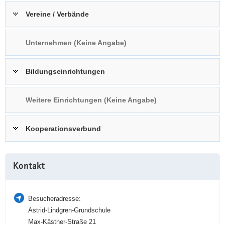
a
n
Vereine / Verbände
v
i
Unternehmen (Keine Angabe)
g
a
t
Bildungseinrichtungen
i
o
Weitere Einrichtungen (Keine Angabe)
n
Kooperationsverbund
Weitere
Kontakt
Information
Besucheradresse:
Astrid-Lindgren-Grundschule
Max-Kästner-Straße 21