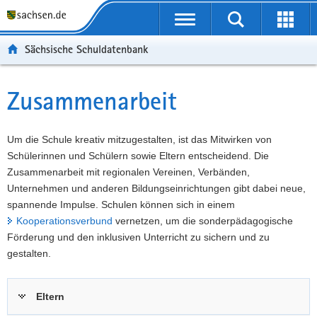
P
Portalübergreifende
o
P
Navigation
Suche
Erweit
r
o
H
starten
öffnen
Sächsische Schuldatenbank
t
r
a
W
a
t
u
e
S
l
a
p
i
e
Zusammenarbeit
Hauptinhalt
ü
l
t
t
r
b
n
i
e
v
e
a
n
r
i
Um die Schule kreativ mitzugestalten, ist das Mitwirken von
r
v
h
e
c
Schülerinnen und Schülern sowie Eltern entscheidend. Die
g
i
a
I
e
Zusammenarbeit mit regionalen Vereinen, Verbänden,
r
g
l
n
Unternehmen und anderen Bildungseinrichtungen gibt dabei neue,
e
a
t
f
spannende Impulse. Schulen können sich in einem
i
t
o
Kooperationsverbund
vernetzen, um die sonderpädagogische
f
i
r
Förderung und den inklusiven Unterricht zu sichern und zu
e
o
m
gestalten.
n
n
a
d
t
Eltern
e
i
N
o