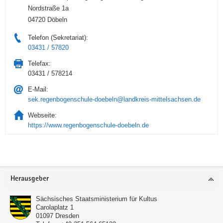
Nordstraße 1a
04720 Döbeln
Telefon (Sekretariat):
03431 / 57820
Telefax:
03431 / 578214
E-Mail:
sek.regenbogenschule-doebeln@landkreis-mittelsachsen.de
Webseite:
https://www.regenbogenschule-doebeln.de
Service
Herausgeber
Sächsisches Staatsministerium für Kultus
Carolaplatz 1
01097
Dresden