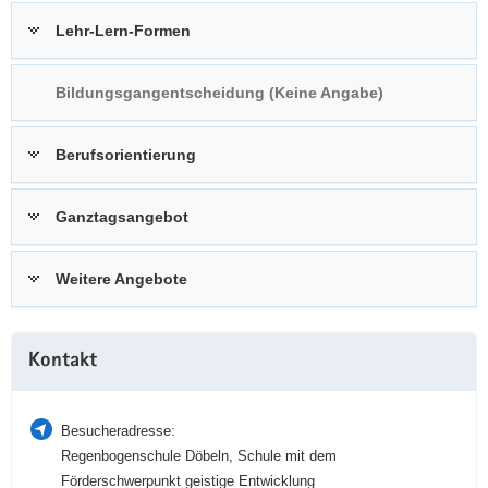
a
n
Lehr-Lern-Formen
v
i
Bildungsgangentscheidung (Keine Angabe)
g
a
t
Berufsorientierung
i
o
Ganztagsangebot
n
Weitere Angebote
Weitere
Kontakt
Information
Besucheradresse:
Regenbogenschule Döbeln, Schule mit dem
Förderschwerpunkt geistige Entwicklung