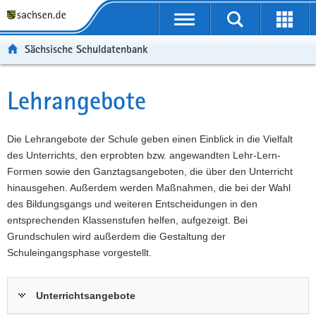
P
Portalübergreifende
o
P
Navigation
Suche
Erweit
r
o
H
starten
öffnen
Sächsische Schuldatenbank
t
r
a
W
a
t
u
e
S
l
a
p
i
e
Lehrangebote
Hauptinhalt
ü
l
t
t
r
b
n
i
e
v
e
a
n
r
i
Die Lehrangebote der Schule geben einen Einblick in die Vielfalt
r
v
h
e
c
des Unterrichts, den erprobten bzw. angewandten Lehr-Lern-
g
i
a
I
e
Formen sowie den Ganztagsangeboten, die über den Unterricht
r
g
l
n
hinausgehen. Außerdem werden Maßnahmen, die bei der Wahl
e
a
t
f
des Bildungsgangs und weiteren Entscheidungen in den
i
t
o
entsprechenden Klassenstufen helfen, aufgezeigt. Bei
f
i
r
Grundschulen wird außerdem die Gestaltung der
e
o
m
Schuleingangsphase vorgestellt.
n
n
a
d
t
Unterrichtsangebote
e
i
N
o