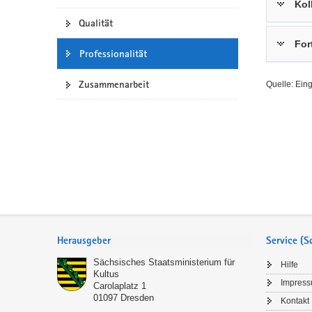
Kol
a
n
Qualität
v
For
i
Professionalität
g
a
Zusammenarbeit
Quelle: Ein
t
i
o
n
Service
Herausgeber
Service (
Sächsisches Staatsministerium für
Hilfe
Kultus
Impres
Carolaplatz 1
01097
Dresden
Kontakt