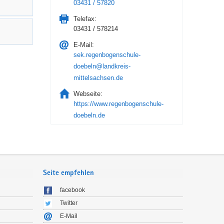
03431 / 57820
Telefax:
03431 / 578214
E-Mail:
sek.regenbogenschule-
doebeln@landkreis-
mittelsachsen.de
Webseite:
https://www.regenbogenschule-
doebeln.de
Seite empfehlen
facebook
Twitter
E-Mail