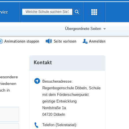
Suchbegriff
rvice
Suche starten
Erweiterung
öffnen
Übergeordnete Seiten
Animationen stoppen
Seite vorlesen
Anmelden
Weitere
Kontakt
Information
 besondere
Besucheradresse:
hiedenen
Regenbogenschule Döbeln, Schule
uch in
mit dem Förderschwerpunkt
geistige Entwicklung
Nordstraße 1a
04720 Döbeln
Telefon (Sekretariat):