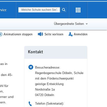
Suchbegriff
rvice
Suche starten
Erweiterung
öffnen
Übergeordnete Seiten
Animationen stoppen
Seite vorlesen
Anmelden
Weitere
Kontakt
Information
as in
Besucheradresse:
Regenbogenschule Döbeln, Schule
 den 45-
mit dem Förderschwerpunkt
geistige Entwicklung
hl für
Nordstraße 1a
en,
04720 Döbeln
erner und
gern.
Telefon (Sekretariat):