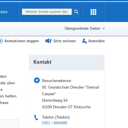
Suchbegriff
rvice
Suche starten
Erweiterung
öffnen
Übergeordnete Seiten
Animationen stoppen
Seite vorlesen
Anmelden
Weitere
Kontakt
Information
 den
Besucheradresse:
die über
50. Grundschule Dresden "Gertrud
es
Caspari"
en helfen,
Dörnichtweg 54
phase
01109 Dresden OT Klotzsche
Telefon (Telefon):
0351 / 8804085