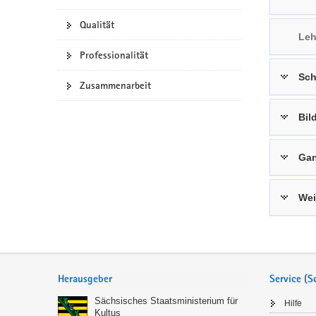
a
n
Qualität
v
Leh
i
Professionalität
g
Sch
a
Zusammenarbeit
t
i
Bil
o
n
Gan
Wei
Service
Herausgeber
Service (
Sächsisches Staatsministerium für
Hilfe
Kultus