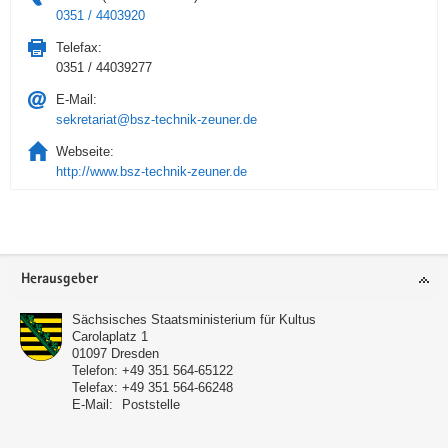
0351 / 4403920
Telefax:
0351 / 44039277
E-Mail:
sekretariat@bsz-technik-zeuner.de
Webseite:
http://www.bsz-technik-zeuner.de
Service
Herausgeber
Sächsisches Staatsministerium für Kultus
Carolaplatz 1
01097
Dresden
Telefon:
+49 351 564-65122
Telefax:
+49 351 564-66248
E-Mail:
Poststelle