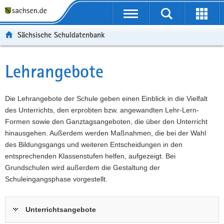
P
Portalübergreifende
o
P
Navigation
Suche
Erweit
r
o
H
starten
öffnen
Sächsische Schuldatenbank
t
r
a
W
a
t
u
e
S
l
a
p
i
e
Lehrangebote
Hauptinhalt
ü
l
t
t
r
b
n
i
e
v
e
a
n
r
i
Die Lehrangebote der Schule geben einen Einblick in die Vielfalt
r
v
h
e
c
des Unterrichts, den erprobten bzw. angewandten Lehr-Lern-
g
i
a
I
e
Formen sowie den Ganztagsangeboten, die über den Unterricht
r
g
l
n
hinausgehen. Außerdem werden Maßnahmen, die bei der Wahl
e
a
t
f
des Bildungsgangs und weiteren Entscheidungen in den
i
t
o
entsprechenden Klassenstufen helfen, aufgezeigt. Bei
f
i
r
Grundschulen wird außerdem die Gestaltung der
e
o
m
Schuleingangsphase vorgestellt.
n
n
a
d
t
Unterrichtsangebote
e
i
N
o