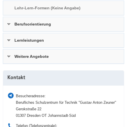
a
n
Lehr-Lern-Formen (Keine Angabe)
v
i
Berufsorientierung
g
a
t
Lernleistungen
i
o
Weitere Angebote
n
Weitere
Kontakt
Information
Besucheradresse:
Berufliches Schulzentrum für Technik "Gustav Anton Zeuner"
Gerokstraße 22
01307 Dresden OT Johannstadt-Süd
Telefon (Telefonzentrale):