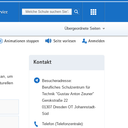
Suchbegriff
rvice
Suche starten
Erweiterung
öffnen
Übergeordnete Seiten
Animationen stoppen
Seite vorlesen
Anmelden
Weitere
Kontakt
Information
 an, um
Besucheradresse:
turellen
Berufliches Schulzentrum für
Technik "Gustav Anton Zeuner"
Gerokstraße 22
01307 Dresden OT Johannstadt-
Süd
Telefon (Telefonzentrale):