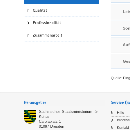
a
n
Qualität
Lei
v
i
Professionalität
g
Son
a
Zusammenarbeit
t
Auf
i
o
n
Ges
Quelle: Ein
Service
Herausgeber
Service (
Sächsisches Staatsministerium für
Hilfe
Kultus
Impres
Carolaplatz 1
01097
Dresden
Kontakt